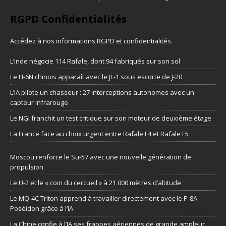
RGPD Confidentialités
Accédez à nos informations
RGPD et confidentialités
.
L’Inde négocie 114 Rafale, dont 94 fabriqués sur son sol
Le H-6N chinois apparaît avec le JL-1 sous escorte de J-20
L’IA pilote un chasseur : 27 interceptions autonomes avec un
capteur infrarouge
Le NGI franchit un test critique sur son moteur de deuxième étage
La France face au choix urgent entre Rafale F4 et Rafale F5
Moscou renforce le Su-57 avec une nouvelle génération de
propulsion
Le U-2 et le « coin du cercueil » à 21 000 mètres d’altitude
Le MQ-4C Triton apprend à travailler directement avec le P-8A
Poséidon grâce à l’IA
La Chine confie à l’IA ses frappes aériennes de grande ampleur