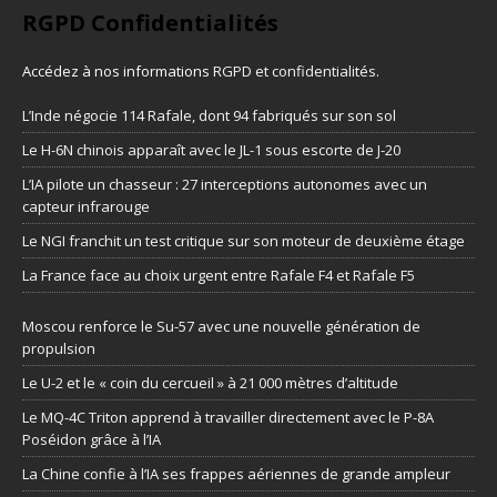
RGPD Confidentialités
Accédez à nos informations
RGPD et confidentialités
.
L’Inde négocie 114 Rafale, dont 94 fabriqués sur son sol
Le H-6N chinois apparaît avec le JL-1 sous escorte de J-20
L’IA pilote un chasseur : 27 interceptions autonomes avec un
capteur infrarouge
Le NGI franchit un test critique sur son moteur de deuxième étage
La France face au choix urgent entre Rafale F4 et Rafale F5
Moscou renforce le Su-57 avec une nouvelle génération de
propulsion
Le U-2 et le « coin du cercueil » à 21 000 mètres d’altitude
Le MQ-4C Triton apprend à travailler directement avec le P-8A
Poséidon grâce à l’IA
La Chine confie à l’IA ses frappes aériennes de grande ampleur