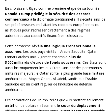
En choisissant Riyad comme première étape de sa tournée,
Donald Trump privilégie la sécurité des accords
commerciaux
à la diplomatie traditionnelle. Il s’écarte ainsi de
ses prédécesseurs en évitant les capitales européennes ou
asiatiques pour s’adresser directement à des régimes
autoritaires aux capacités financières colossales.
Cette démarche
révèle une logique transactionnelle
assumée
. Les trois pays visités – Arabie Saoudite, Qatar,
Émirats arabes unis – gèrent ensemble
plus de
3 000 milliards d’euros de fonds souverains
. Ces États sont
aussi historiquement liés aux États-Unis par des partenariats
militaires majeurs : le Qatar abrite la plus grande base militaire
américaine au Moyen-Orient, Al Udeid, tandis que l’Arabie
Saoudite est un client régulier de l’industrie de défense
américaine.
Les déclarations de Trump, telles que « Ils mettent seulement
un trillion de dollars », résument
le cœur du déplacement
:
afficher une relation directe entre
investissements massifs