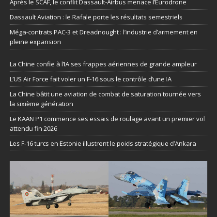
Après le SCAF, le conflit Dassault-Airbus menace l’Eurodrone
Dassault Aviation : le Rafale porte les résultats semestriels
Méga-contrats PAC-3 et Dreadnought : l’industrie d’armement en
pleine expansion
La Chine confie à l’IA ses frappes aériennes de grande ampleur
L’US Air Force fait voler un F-16 sous le contrôle d’une IA
La Chine bâtit une aviation de combat de saturation tournée vers
la sixième génération
Le KAAN P1 commence ses essais de roulage avant un premier vol
attendu fin 2026
Les F-16 turcs en Estonie illustrent le poids stratégique d’Ankara