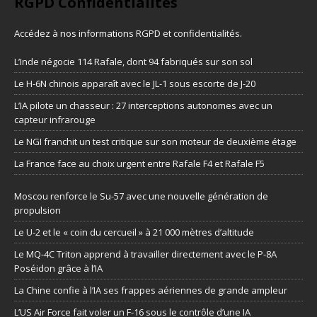
RGPD Confidentialités
Accédez à nos informations
RGPD et confidentialités
.
L’Inde négocie 114 Rafale, dont 94 fabriqués sur son sol
Le H-6N chinois apparaît avec le JL-1 sous escorte de J-20
L’IA pilote un chasseur : 27 interceptions autonomes avec un
capteur infrarouge
Le NGI franchit un test critique sur son moteur de deuxième étage
La France face au choix urgent entre Rafale F4 et Rafale F5
Moscou renforce le Su-57 avec une nouvelle génération de
propulsion
Le U-2 et le « coin du cercueil » à 21 000 mètres d’altitude
Le MQ-4C Triton apprend à travailler directement avec le P-8A
Poséidon grâce à l’IA
La Chine confie à l’IA ses frappes aériennes de grande ampleur
L’US Air Force fait voler un F-16 sous le contrôle d’une IA