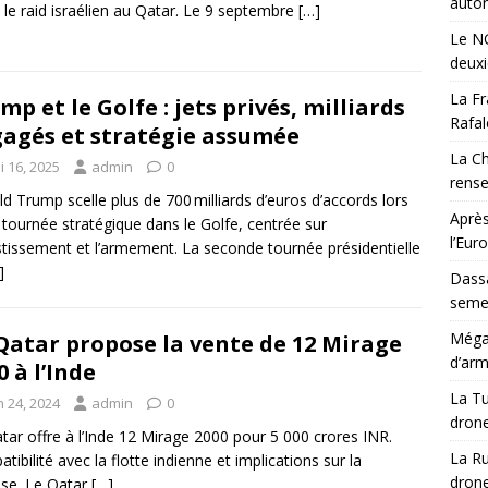
auton
 le raid israélien au Qatar. Le 9 septembre
[…]
Le NG
deux
La Fr
mp et le Golfe : jets privés, milliards
Rafal
agés et stratégie assumée
La Ch
i 16, 2025
admin
0
rens
d Trump scelle plus de 700 milliards d’euros d’accords lors
Après
 tournée stratégique dans le Golfe, centrée sur
l’Eur
estissement et l’armement. La seconde tournée présidentielle
]
Dassa
semes
Méga-
Qatar propose la vente de 12 Mirage
d’arm
0 à l’Inde
La Tu
n 24, 2024
admin
0
drone
tar offre à l’Inde 12 Mirage 2000 pour 5 000 crores INR.
La Ru
tibilité avec la flotte indienne et implications sur la
drone
se. Le Qatar
[…]