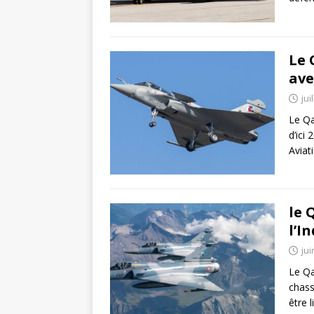
Le 
ave
jui
Le Qa
d’ici
Aviat
le 
l’I
jui
Le Qa
chass
être 