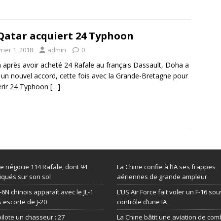
Qatar acquiert 24 Typhoon
rier 1, 2018
admin
0
 après avoir acheté 24 Rafale au français Dassault, Doha a
 un nouvel accord, cette fois avec la Grande-Bretagne pour
érir 24 Typhoon
[…]
de négocie 114 Rafale, dont 94
La Chine confie à l’IA ses frappes
iqués sur son sol
aériennes de grande ampleur
-6N chinois apparaît avec le JL-1
L’US Air Force fait voler un F-16 sou
 escorte de J-20
contrôle d’une IA
 pilote un chasseur : 27
La Chine bâtit une aviation de com