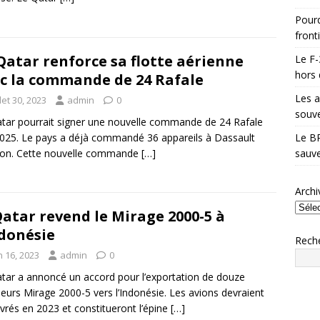
Pourq
front
Qatar renforce sa flotte aérienne
Le F-
hors 
c la commande de 24 Rafale
Les a
llet 30, 2023
admin
0
souve
tar pourrait signer une nouvelle commande de 24 Rafale
 2025. Le pays a déjà commandé 36 appareils à Dassault
Le BR
ion. Cette nouvelle commande
[…]
sauve
Archi
Qatar revend le Mirage 2000-5 à
ndonésie
Rech
n 16, 2023
admin
0
tar a annoncé un accord pour l’exportation de douze
eurs Mirage 2000-5 vers l’Indonésie. Les avions devraient
livrés en 2023 et constitueront l’épine
[…]