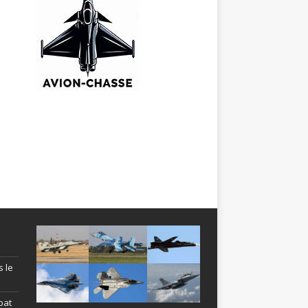
s le
bat