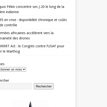
uoi Pékin concentre ses J-20 le long de la
ière indienne
35 en crise : disponibilité chronique et coûts
de contrôle
rmées africaines accélèrent vers la
raineté des drones
RRRT Act : le Congrès contre l’USAF pour
r le Warthog
ves
ercher
Rechercher