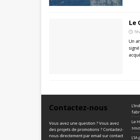
Le 
fév
Un an
signé
acqu
Contactez-nous
L’In
fabr
Le H
Vous avez une question ? Vous avez
sous
des projets de promotions ? Contactez-
nous directement par email sur contact
L’IA