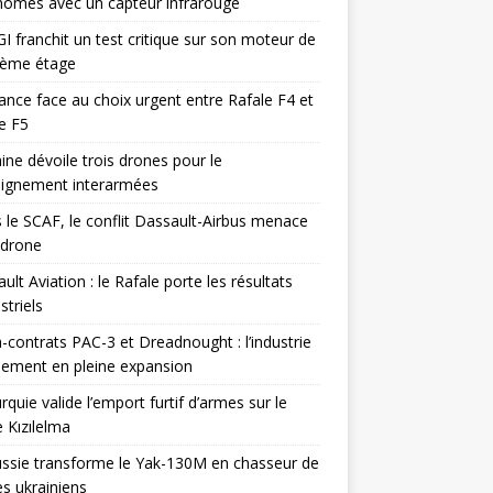
omes avec un capteur infrarouge
I franchit un test critique sur son moteur de
ième étage
ance face au choix urgent entre Rafale F4 et
e F5
ine dévoile trois drones pour le
eignement interarmées
 le SCAF, le conflit Dassault-Airbus menace
odrone
ult Aviation : le Rafale porte les résultats
triels
contrats PAC-3 et Dreadnought : l’industrie
ement en pleine expansion
rquie valide l’emport furtif d’armes sur le
 Kızılelma
ssie transforme le Yak-130M en chasseur de
s ukrainiens