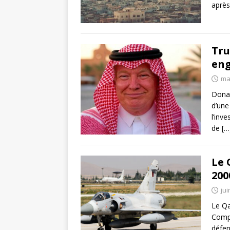
après
Tru
eng
ma
Donal
d’une
l’inv
de
[…
Le 
200
jui
Le Qa
Compa
défen