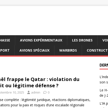
CHASSE
AVIONS EXPÉRIMENTAUX
LES DRONES
VO
SPORT
AVIONS SPÉCIAUX
WARBIRDS
CONSTRUCT
DER
L’Ind
aël frappe le Qatar : violation du
son s
it ou légitime défense ?
Le H-
ptembre 10, 2025
admin
0
de J-
se complète : légitimité juridique, réactions diplomatiques,
L’IA 
cations pour la paix et risques d’une escalade régionale