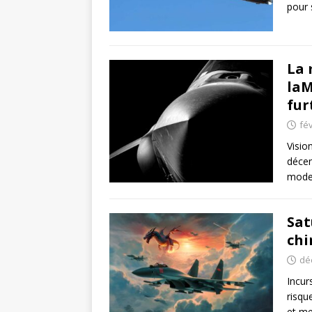
pour 
La 
laM
fur
fév
Visio
décen
moder
Sat
chi
dé
Incur
risqu
et me