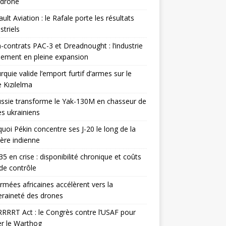
odrone
ult Aviation : le Rafale porte les résultats
triels
contrats PAC-3 et Dreadnought : l’industrie
ement en pleine expansion
rquie valide l’emport furtif d’armes sur le
 Kızılelma
ssie transforme le Yak-130M en chasseur de
s ukrainiens
uoi Pékin concentre ses J-20 le long de la
ière indienne
35 en crise : disponibilité chronique et coûts
de contrôle
rmées africaines accélèrent vers la
raineté des drones
RRRT Act : le Congrès contre l’USAF pour
r le Warthog