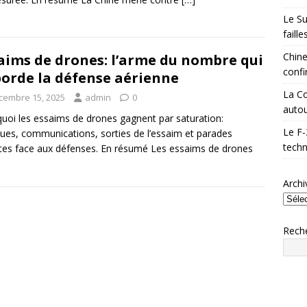
Le Su
faill
Chine
aims de drones: l’arme du nombre qui
confi
orde la défense aérienne
La Co
cembre 15, 2025
admin
0
autou
uoi les essaims de drones gagnent par saturation:
Le F-
ques, communications, sorties de l’essaim et parades
techn
stes face aux défenses. En résumé Les essaims de drones
Archi
Rech