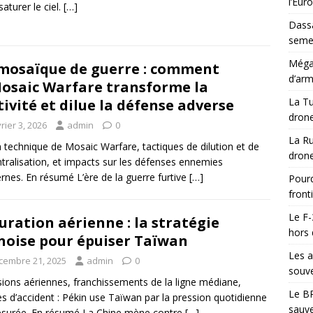
l’Eur
saturer le ciel.
[…]
Dassa
semes
Méga-
mosaïque de guerre : comment
d’arm
osaic Warfare transforme la
La Tu
tivité et dilue la défense adverse
drone
rier 3, 2026
admin
0
La Ru
n technique de Mosaic Warfare, tactiques de dilution et de
drone
tralisation, et impacts sur les défenses ennemies
nes. En résumé L’ère de la guerre furtive
[…]
Pourq
front
Le F-
uration aérienne : la stratégie
hors 
noise pour épuiser Taïwan
Les a
cembre 21, 2025
admin
0
souve
sions aériennes, franchissements de la ligne médiane,
Le BR
es d’accident : Pékin use Taïwan par la pression quotidienne
sauve
surée. En résumé La Chine mène contre
[…]