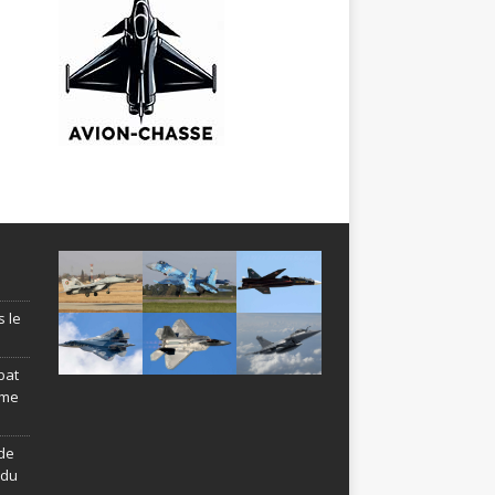
s le
bat
ème
de
ndu