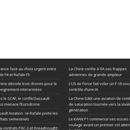
rance face au choix urgent entre
La Chine confie à l’IA ses frappes
le F4 et Rafale F5
aériennes de grande ampleur
hine dévoile trois drones pour le
L’US Air Force fait voler un F-16 sou
seignement interarmées
contrôle d’une IA
s le SCAF, le conflit Dassault-
La Chine bâtit une aviation de com
us menace l’Eurodrone
de saturation tournée vers la sixi
génération
ault Aviation : le Rafale porte les
ltats semestriels
Le KAAN P1 commence ses essais 
roulage avant un premier vol atte
-contrats PAC-3 et Dreadnought :