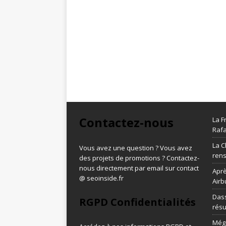
Contactez-nous
La F
Rafa
La C
Vous avez une question ? Vous avez
ren
des projets de promotions ? Contactez-
nous directement par email sur contact
Aprè
@ seoinside.fr
Airb
Dass
RGPD Confidentialités
résu
Méga