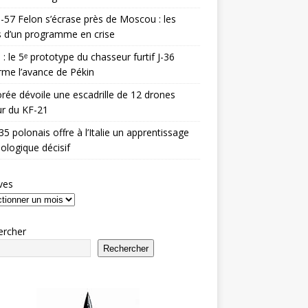
-57 Felon s’écrase près de Moscou : les
es d’un programme en crise
 : le 5ᵉ prototype du chasseur furtif J-36
rme l’avance de Pékin
rée dévoile une escadrille de 12 drones
r du KF-21
35 polonais offre à l’Italie un apprentissage
ologique décisif
ves
ercher
Rechercher