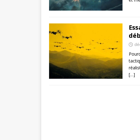
Ess
déb
dé
Pourq
tacti
réali
[…]