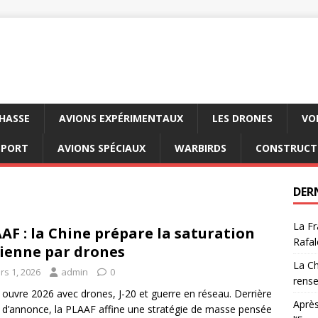
CHASSE
AVIONS EXPÉRIMENTAUX
LES DRONES
VO
SPORT
AVIONS SPÉCIAUX
WARBIRDS
CONSTRUCT
DER
La Fr
AF : la Chine prépare la saturation
Rafal
ienne par drones
La Ch
rs 1, 2026
admin
0
rens
 ouvre 2026 avec drones, J-20 et guerre en réseau. Derrière
Après
et d’annonce, la PLAAF affine une stratégie de masse pensée