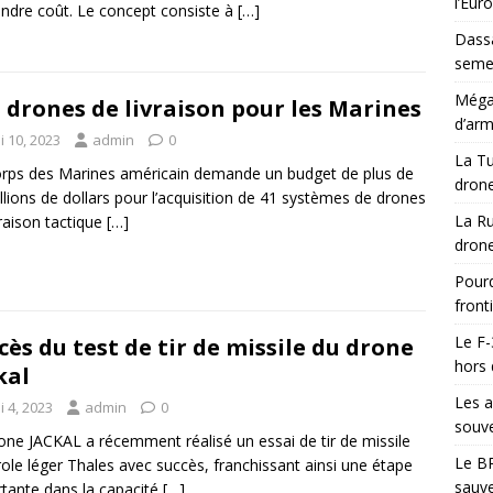
l’Eur
ndre coût. Le concept consiste à
[…]
Dassa
semes
Méga-
 drones de livraison pour les Marines
d’arm
i 10, 2023
admin
0
La Tu
rps des Marines américain demande un budget de plus de
drone
llions de dollars pour l’acquisition de 41 systèmes de drones
La Ru
vraison tactique
[…]
drone
Pourq
front
Le F-
cès du test de tir de missile du drone
hors 
kal
Les a
 4, 2023
admin
0
souve
one JACKAL a récemment réalisé un essai de tir de missile
Le BR
role léger Thales avec succès, franchissant ainsi une étape
sauve
tante dans la capacité
[…]