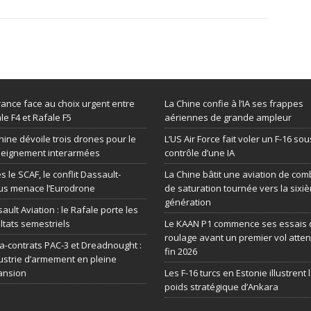
rance face au choix urgent entre
La Chine confie à l’IA ses frappes
le F4 et Rafale F5
aériennes de grande ampleur
hine dévoile trois drones pour le
L’US Air Force fait voler un F-16 sou
seignement interarmées
contrôle d’une IA
s le SCAF, le conflit Dassault-
La Chine bâtit une aviation de com
us menace l’Eurodrone
de saturation tournée vers la sixi
génération
ault Aviation : le Rafale porte les
ltats semestriels
Le KAAN P1 commence ses essais 
roulage avant un premier vol atte
-contrats PAC-3 et Dreadnought :
fin 2026
dustrie d’armement en pleine
ansion
Les F-16 turcs en Estonie illustrent 
poids stratégique d’Ankara