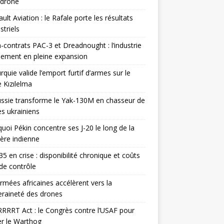
odrone
ult Aviation : le Rafale porte les résultats
triels
contrats PAC-3 et Dreadnought : l’industrie
ement en pleine expansion
rquie valide l’emport furtif d’armes sur le
 Kızılelma
ssie transforme le Yak-130M en chasseur de
s ukrainiens
uoi Pékin concentre ses J-20 le long de la
ière indienne
35 en crise : disponibilité chronique et coûts
de contrôle
rmées africaines accélèrent vers la
raineté des drones
RRRT Act : le Congrès contre l’USAF pour
r le Warthog