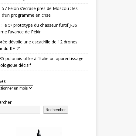
-57 Felon s’écrase près de Moscou : les
es d’un programme en crise
 : le 5ᵉ prototype du chasseur furtif J-36
rme l’avance de Pékin
rée dévoile une escadrille de 12 drones
r du KF-21
35 polonais offre à l’Italie un apprentissage
ologique décisif
ves
ercher
Rechercher