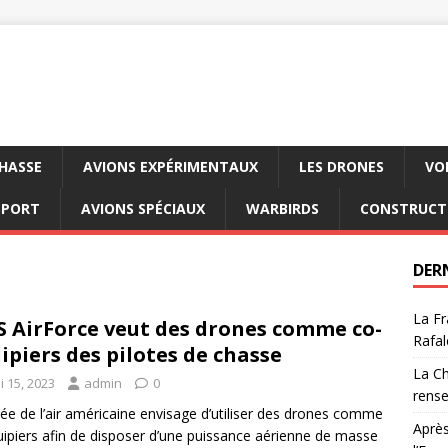
CHASSE
AVIONS EXPÉRIMENTAUX
LES DRONES
VO
SPORT
AVIONS SPÉCIAUX
WARBIRDS
CONSTRUCT
DER
La Fr
S AirForce veut des drones comme co-
Rafal
ipiers des pilotes de chasse
La Ch
i 15, 2023
admin
0
rens
ée de l’air américaine envisage d’utiliser des drones comme
Après
ipiers afin de disposer d’une puissance aérienne de masse