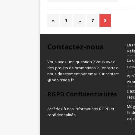
«
1
…
7
8
Contactez-nous
La F
Rafa
La C
Vous avez une question ? Vous avez
ren
des projets de promotions ? Contactez-
nous directement par email sur contact
Aprè
@ seoinside.fr
Airb
Dass
RGPD Confidentialités
résu
Méga
Accédez à nos informations
RGPD et
l’in
confidentialités
.
exp