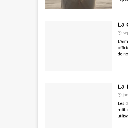
La 
se
L’arm
offic
de no
La 
jan
Les d
milit
utili