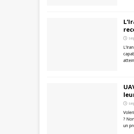
L’I
rec
se
L’Ira
capab
attei
UAV
leu
se
Voler
? Non
un p