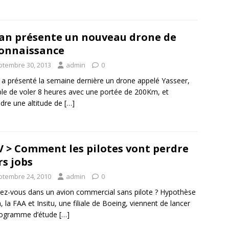
ran présente un nouveau drone de
onnaissance
ptembre 30, 2013
admin
0
n a présenté la semaine dernière un drone appelé Yasseer,
le de voler 8 heures avec une portée de 200Km, et
ndre une altitude de
[…]
 > Comment les pilotes vont perdre
rs jobs
ptembre 24, 2010
admin
0
iez-vous dans un avion commercial sans pilote ? Hypothèse
, la FAA et Insitu, une filiale de Boeing, viennent de lancer
rogramme d’étude
[…]