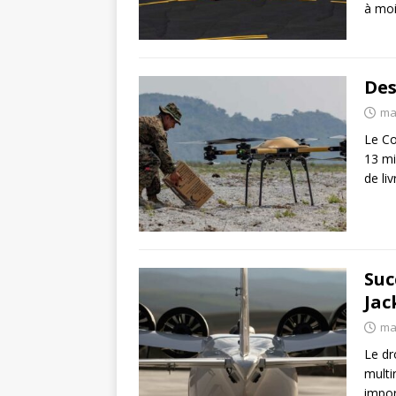
à moi
Des
ma
Le Co
13 mi
de li
Suc
Jac
mai
Le dr
multi
impor