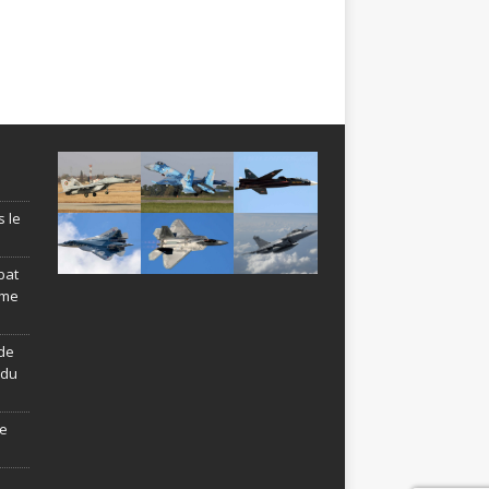
s le
bat
ème
de
ndu
le