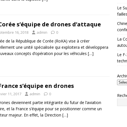
Le Su
faill
Corée s’équipe de drones d’attaque
Chine
confi
ptembre 16, 2018
admin
0
La Co
ée de la République de Corée (RoKA) vise à créer
autou
iellement une unité spécialisée qui exploitera et développera
uveaux concepts d’opération pour les véhicules
[…]
Le F-
techn
Archi
France s’équipe en drones
vier 11, 2017
admin
0
Rech
rones deviennent partie intégrante du futur de l’aviation
aire, et la France s’équipe pour se positionner comme un
sateur majeur. En effet, la Direction
[…]