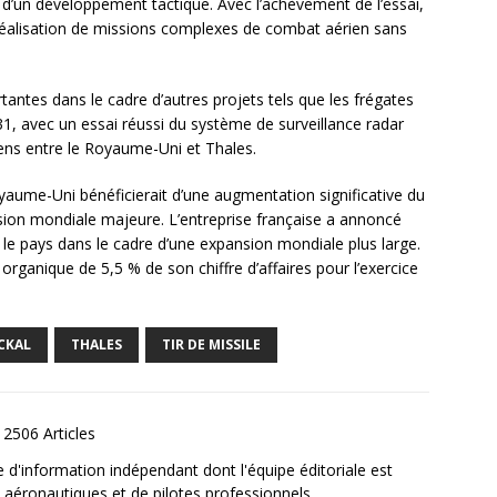
et d’un développement tactique. Avec l’achèvement de l’essai,
 réalisation de missions complexes de combat aérien sans
antes dans le cadre d’autres projets tels que les frégates
 31, avec un essai réussi du système de surveillance radar
ens entre le Royaume-Uni et Thales.
aume-Uni bénéficierait d’une augmentation significative du
ion mondiale majeure. L’entreprise française a annoncé
 le pays dans le cadre d’une expansion mondiale plus large.
ganique de 5,5 % de son chiffre d’affaires pour l’exercice
CKAL
THALES
TIR DE MISSILE
2506 Articles
e d'information indépendant dont l'équipe éditoriale est
aéronautiques et de pilotes professionnels.