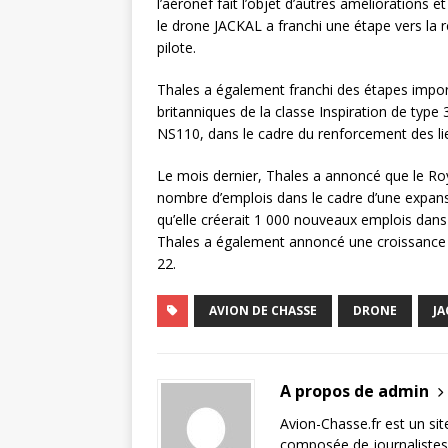
l’aéronef fait l’objet d’autres améliorations 
le drone JACKAL a franchi une étape vers la
pilote.
Thales a également franchi des étapes import
britanniques de la classe Inspiration de type
NS110, dans le cadre du renforcement des li
Le mois dernier, Thales a annoncé que le Roy
nombre d’emplois dans le cadre d’une expans
qu’elle créerait 1 000 nouveaux emplois dans
Thales a également annoncé une croissance or
22.
AVION DE CHASSE
DRONE
JA
A propos de admin
Avion-Chasse.fr est un sit
composée de journalistes 