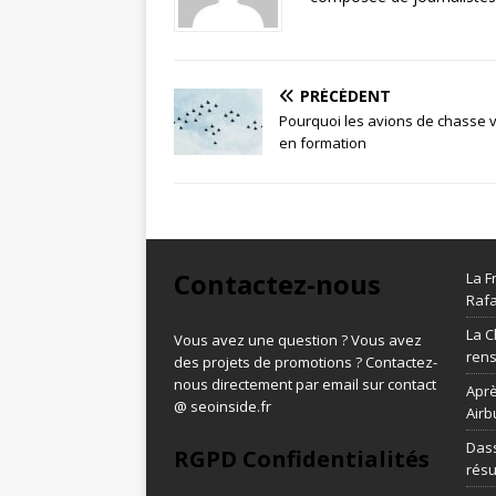
PRÉCÉDENT
Pourquoi les avions de chasse 
en formation
Contactez-nous
La F
Rafa
La C
Vous avez une question ? Vous avez
ren
des projets de promotions ? Contactez-
nous directement par email sur contact
Aprè
@ seoinside.fr
Airb
Dass
RGPD Confidentialités
résu