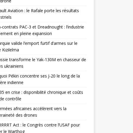
odrone
ult Aviation : le Rafale porte les résultats
triels
contrats PAC-3 et Dreadnought : l’industrie
ement en pleine expansion
rquie valide l’emport furtif d’armes sur le
 Kızılelma
ssie transforme le Yak-130M en chasseur de
s ukrainiens
uoi Pékin concentre ses J-20 le long de la
ière indienne
35 en crise : disponibilité chronique et coûts
de contrôle
rmées africaines accélèrent vers la
raineté des drones
RRRT Act : le Congrès contre l’USAF pour
r le Warthog