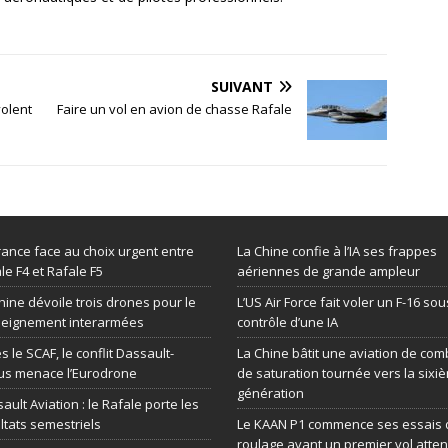
SUIVANT
volent
Faire un vol en avion de chasse Rafale
rance face au choix urgent entre
La Chine confie à l’IA ses frappes
le F4 et Rafale F5
aériennes de grande ampleur
hine dévoile trois drones pour le
L’US Air Force fait voler un F-16 sou
seignement interarmées
contrôle d’une IA
s le SCAF, le conflit Dassault-
La Chine bâtit une aviation de com
us menace l’Eurodrone
de saturation tournée vers la sixi
génération
ault Aviation : le Rafale porte les
ltats semestriels
Le KAAN P1 commence ses essais 
roulage avant un premier vol atte