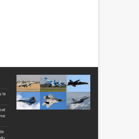
s le
bat
ème
de
ndu