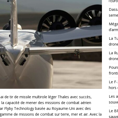
l’Eur
Dassa
semes
Méga-
d’arm
La Tu
drone
La Ru
drone
Pourq
front
Le F-
hors 
Les a
 de tir de missile multirole léger Thales avec succès,
souve
s la capacité de mener des missions de combat aérien
par Flyby Technology basée au Royaume-Uni avec des
Le BR
 gamme de missions de combat sur terre, mer et air. Avec la
sauve