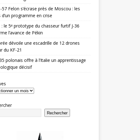
-57 Felon s’écrase près de Moscou : les
es d’un programme en crise
 : le 5ᵉ prototype du chasseur furtif J-36
rme l’avance de Pékin
rée dévoile une escadrille de 12 drones
r du KF-21
35 polonais offre à l’Italie un apprentissage
ologique décisif
ves
ercher
Rechercher