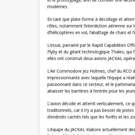
modernes.
En tant que plate-forme à décollage et atter
rôles, notamment l’interdiction aérienne sur 
d’hélicoptères en vol, l’abattage de chars et l’i
L’essai, parrainé par le Rapid Capabilities Of
Flyby et du géant technologique Thales, qui 
elles ont construit deux avions JACKAL opéra
L’Air Commodore Jez Holmes, chef du RCO de 
impressionnante avec laquelle l’équipe a réalisé 
passionnant dans ce secteur, et le partenari
abaisser les barrières à l’entrée pour les jeu
L’avion décolle et atterrit verticalement, ce
traditionnels, car il n’y a pas besoin de piste
d’endroits cachés tels que les forêts et les z
L’équipe du JACKAL élabore actuellement des 