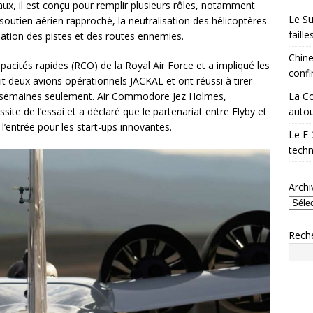
caux, il est conçu pour remplir plusieurs rôles, notamment
Le Su
 soutien aérien rapproché, la neutralisation des hélicoptères
faill
isation des pistes et des routes ennemies.
Chine
pacités rapides (RCO) de la Royal Air Force et a impliqué les
confi
uit deux avions opérationnels JACKAL et ont réussi à tirer
La Co
ix semaines seulement. Air Commodore Jez Holmes,
autou
ite de l’essai et a déclaré que le partenariat entre Flyby et
 l’entrée pour les start-ups innovantes.
Le F-
techn
Archi
Rech