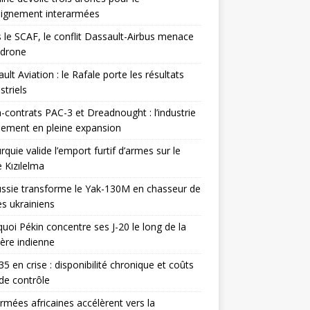
eignement interarmées
 le SCAF, le conflit Dassault-Airbus menace
odrone
ult Aviation : le Rafale porte les résultats
triels
contrats PAC-3 et Dreadnought : l’industrie
ement en pleine expansion
rquie valide l’emport furtif d’armes sur le
 Kızılelma
ssie transforme le Yak-130M en chasseur de
s ukrainiens
uoi Pékin concentre ses J-20 le long de la
ière indienne
35 en crise : disponibilité chronique et coûts
de contrôle
rmées africaines accélèrent vers la