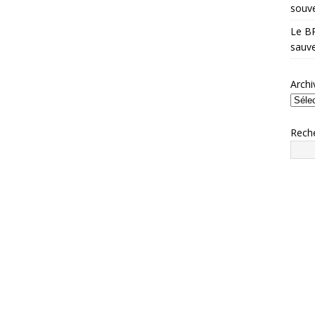
souve
Le BR
sauve
Archi
Rech