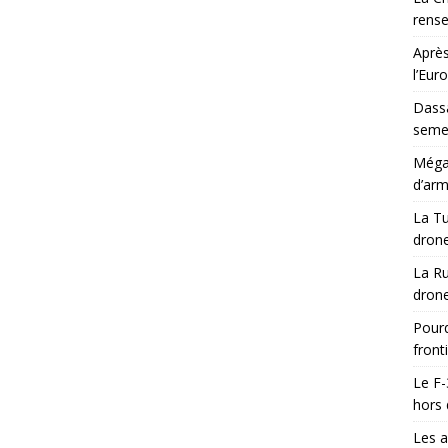
rens
Après
l’Eur
Dassa
semes
Méga-
d’arm
La Tu
drone
La Ru
drone
Pourq
front
Le F-
hors 
Les a