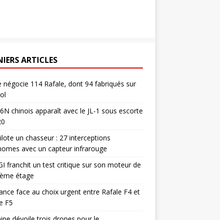
NIERS ARTICLES
e négocie 114 Rafale, dont 94 fabriqués sur
ol
6N chinois apparaît avec le JL-1 sous escorte
20
pilote un chasseur : 27 interceptions
omes avec un capteur infrarouge
I franchit un test critique sur son moteur de
ième étage
ance face au choix urgent entre Rafale F4 et
e F5
ine dévoile trois drones pour le