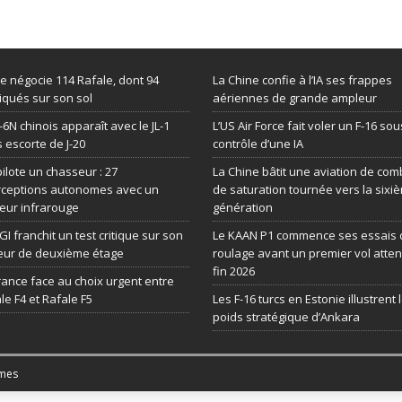
de négocie 114 Rafale, dont 94
La Chine confie à l’IA ses frappes
iqués sur son sol
aériennes de grande ampleur
-6N chinois apparaît avec le JL-1
L’US Air Force fait voler un F-16 sou
 escorte de J-20
contrôle d’une IA
 pilote un chasseur : 27
La Chine bâtit une aviation de com
rceptions autonomes avec un
de saturation tournée vers la sixi
eur infrarouge
génération
GI franchit un test critique sur son
Le KAAN P1 commence ses essais 
eur de deuxième étage
roulage avant un premier vol atte
fin 2026
rance face au choix urgent entre
le F4 et Rafale F5
Les F-16 turcs en Estonie illustrent 
poids stratégique d’Ankara
mes