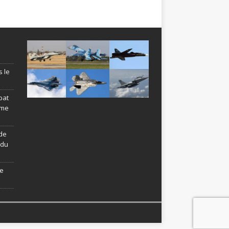
s le
bat
ème
de
ndu
le