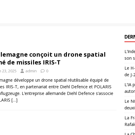
DER
L’Ind
llemagne conçoit un drone spatial
son s
é de missiles IRIS-T
Le H-
n 23, 2025
admin
0
de J-
emagne développe un drone spatial réutilisable équipé de
L’IA 
les IRIS-T, en partenariat entre Diehl Defence et POLARIS
auton
lugzeuge. L’entreprise allemande Diehl Defence s’associe
LARIS
[…]
Le NG
deux
La Fr
Rafal
La Ch