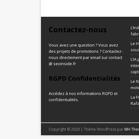
Contactez-nous
L’In
fabr
Le H
Vous avez une question ? Vous avez
sous
des projets de promotions ? Contactez-
nous directement par email sur contact
L’IA
@ seoinside.fr
inte
capt
RGPD Confidentialités
Le N
mot
Accédez à nos informations
RGPD et
La F
confidentialités
.
Rafa
Copyright © 2026 | Thème WordPress par
MH The