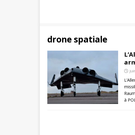
drone spatiale
L’A
arm
jui
L’All
missi
Raumf
à PO