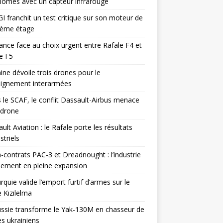
omes avec un capteur infrarouge
I franchit un test critique sur son moteur de
ième étage
ance face au choix urgent entre Rafale F4 et
e F5
ine dévoile trois drones pour le
eignement interarmées
 le SCAF, le conflit Dassault-Airbus menace
odrone
ult Aviation : le Rafale porte les résultats
triels
contrats PAC-3 et Dreadnought : l’industrie
ement en pleine expansion
rquie valide l’emport furtif d’armes sur le
 Kızılelma
ssie transforme le Yak-130M en chasseur de
s ukrainiens