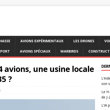
CHASSE
AVIONS EXPÉRIMENTAUX
LES DRONES
VO
SPORT
AVIONS SPÉCIAUX
WARBIRDS
CONSTRUCT
4 avions, une usine locale
DER
35 ?
L’Ind
son s
0
Le H-
de J-
L’IA 