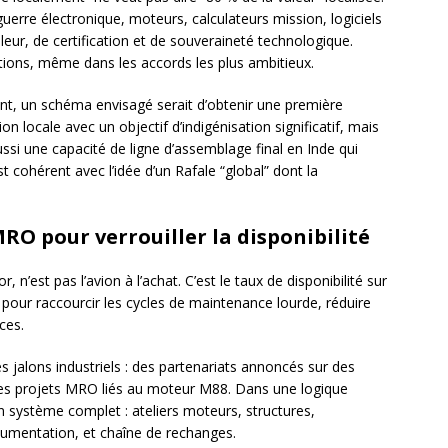
guerre électronique, moteurs, calculateurs mission, logiciels
eur, de certification et de souveraineté technologique.
ations, même dans les accords les plus ambitieux.
nt, un schéma envisagé serait d’obtenir une première
ion locale avec un objectif d’indigénisation significatif, mais
ssi une capacité de ligne d’assemblage final en Inde qui
t cohérent avec l’idée d’un Rafale “global” dont la
MRO
pour verrouiller la disponibilité
 n’est pas l’avion à l’achat. C’est le taux de disponibilité sur
our raccourcir les cycles de maintenance lourde, réduire
ces.
des jalons industriels : des partenariats annoncés sur des
des projets MRO liés au moteur M88. Dans une logique
 système complet : ateliers moteurs, structures,
umentation, et chaîne de rechanges.