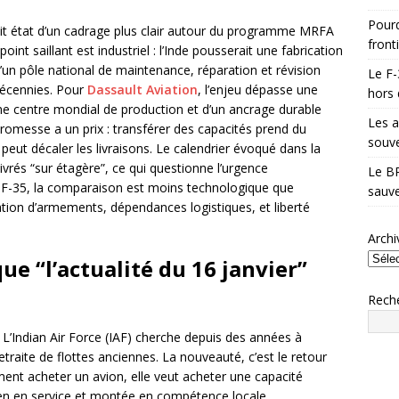
Pourq
fait état d’un cadrage plus clair autour du programme MRFA
front
oint saillant est industriel : l’Inde pousserait une fabrication
d’un pôle national de maintenance, réparation et révision
Le F-
décennies. Pour
Dassault Aviation
, l’enjeu dépasse une
hors 
ième centre mondial de production et d’un ancrage durable
Les a
promesse a un prix : transférer des capacités prend du
souve
peut décaler les livraisons. Le calendrier évoqué dans la
livrés “sur étagère”, ce qui questionne l’urgence
Le BR
 F-35, la comparaison est moins technologique que
sauve
gration d’armements, dépendances logistiques, et liberté
Archi
ue “l’actualité du 16 janvier”
Rech
 L’Indian Air Force (IAF) cherche depuis des années à
traite de flottes anciennes. La nouveauté, c’est le retour
ement acheter un avion, elle veut acheter une capacité
ien en service et montée en compétence locale.