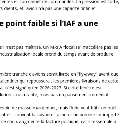
centes et son carnet de commandes. La pression est forte,
lients, et l’avion n’a pas une capacité “infinie”.
le point faible si l’IAF a une
s’il n’est pas maîtrisé. Un MRFA “localisé” n’accélère pas les
L’industrialisation locale prend du temps avant de produire
ière tranche d’avions serait livrée en “fly-away” avant que
 calendrier qui repousserait les premières livraisons de cette
t n’est signé qu’en 2026-2027. Si cette fenêtre est
 solution structurante, mais pas un pansement immédiat.
besoin de masse maintenant, mais l’Inde veut bâtir un outil
ent est souvent la suivante : acheter un premier lot importé
 ce choix augmente la facture politique, car il ressemble à