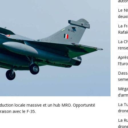
auton
Le NG
deux
La Fr
Rafal
La Ch
rens
Après
l’Eur
Dassa
semes
Méga-
d’arm
La Tu
oduction locale massive et un hub MRO. Opportunité
drone
araison avec le F-35.
La Ru
drone