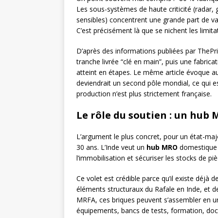
Les sous-systèmes de haute criticité (radar, 
sensibles) concentrent une grande part de val
C’est précisément là que se nichent les limit
D’après des informations publiées par ThePri
tranche livrée “clé en main”, puis une fabricat
atteint en étapes. Le même article évoque au
deviendrait un second pôle mondial, ce qui es
production n’est plus strictement française.
Le rôle du soutien : un
hub 
L’argument le plus concret, pour un état-major,
30 ans. L’Inde veut un
hub MRO
domestique p
l’immobilisation et sécuriser les stocks de piè
Ce volet est crédible parce qu’il existe déjà 
éléments structuraux du Rafale en Inde, et 
MRFA, ces briques peuvent s’assembler en un
équipements, bancs de tests, formation, doc