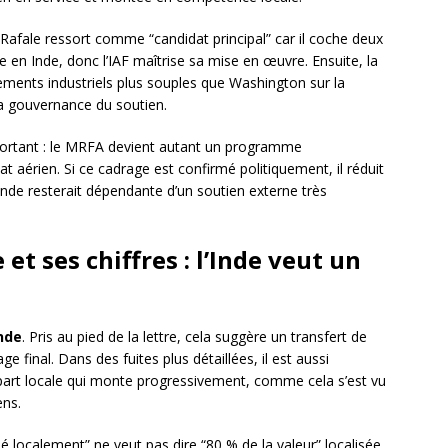
 Rafale ressort comme “candidat principal” car il coche deux
ce en Inde, donc l’IAF maîtrise sa mise en œuvre. Ensuite, la
ments industriels plus souples que Washington sur la
 la gouvernance du soutien.
portant : le MRFA devient autant un programme
 aérien. Si ce cadrage est confirmé politiquement, il réduit
nde resterait dépendante d’un soutien externe très
et ses chiffres : l’Inde veut un
nde
. Pris au pied de la lettre, cela suggère un transfert de
 final. Dans des fuites plus détaillées, il est aussi
 part locale qui monte progressivement, comme cela s’est vu
ens.
 localement” ne veut pas dire “80 % de la valeur” localisée.