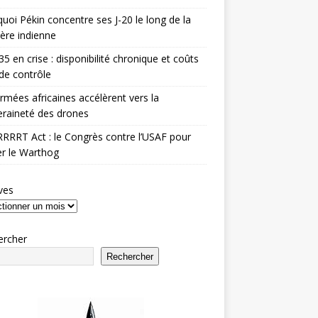
uoi Pékin concentre ses J-20 le long de la
ière indienne
35 en crise : disponibilité chronique et coûts
de contrôle
rmées africaines accélèrent vers la
raineté des drones
RRRT Act : le Congrès contre l’USAF pour
r le Warthog
ves
ercher
Rechercher