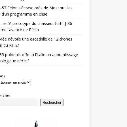
-57 Felon s’écrase près de Moscou : les
es d’un programme en crise
 : le 5ᵉ prototype du chasseur furtif J-36
rme l’avance de Pékin
rée dévoile une escadrille de 12 drones
r du KF-21
35 polonais offre à l’Italie un apprentissage
ologique décisif
ves
ercher
Rechercher