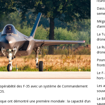
l’Eur
Dassa
semes
Méga-
d’arm
La Tu
drone
La Ru
drone
Pourq
front
Le F-
hors 
Les a
eropérabilité des F-35 avec un système de Commandement
souve
MOS.
Le BR
nique ont démontré une première mondiale : la capacité d’un
sauve