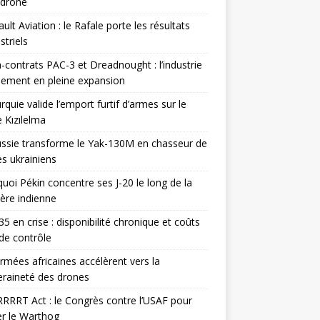
odrone
ult Aviation : le Rafale porte les résultats
triels
contrats PAC-3 et Dreadnought : l’industrie
ement en pleine expansion
rquie valide l’emport furtif d’armes sur le
 Kızılelma
ssie transforme le Yak-130M en chasseur de
s ukrainiens
uoi Pékin concentre ses J-20 le long de la
ière indienne
35 en crise : disponibilité chronique et coûts
de contrôle
rmées africaines accélèrent vers la
raineté des drones
RRRT Act : le Congrès contre l’USAF pour
r le Warthog