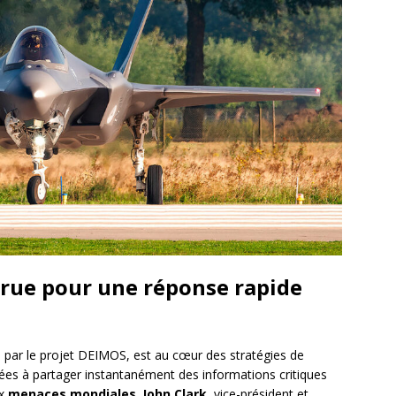
crue pour une réponse rapide
rée par le projet DEIMOS, est au cœur des stratégies de
ées à partager instantanément des informations critiques
ux
menaces mondiales
.
John Clark
, vice-président et