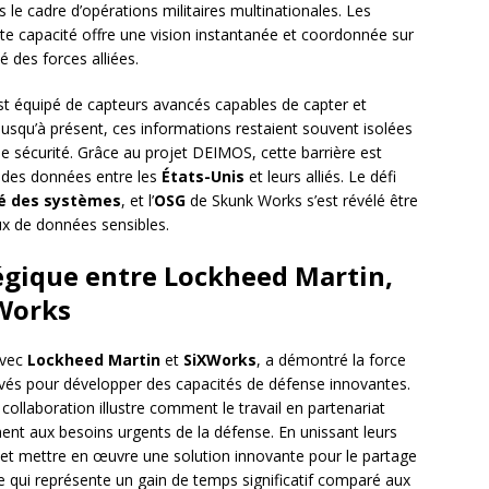
 le cadre d’opérations militaires multinationales. Les
ette capacité offre une vision instantanée et coordonnée sur
é des forces alliées.
est équipé de capteurs avancés capables de capter et
usqu’à présent, ces informations restaient souvent isolées
e sécurité. Grâce au projet DEIMOS, cette barrière est
e des données entre les
États-Unis
et leurs alliés. Le défi
té des systèmes
, et l’
OSG
de Skunk Works s’est révélé être
ux de données sensibles.
égique entre Lockheed Martin,
xWorks
avec
Lockheed Martin
et
SiXWorks
, a démontré la force
rivés pour développer des capacités de défense innovantes.
e collaboration illustre comment le travail en partenariat
nt aux besoins urgents de la défense. En unissant leurs
 et mettre en œuvre une solution innovante pour le partage
qui représente un gain de temps significatif comparé aux