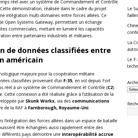
n temps réel avec un système de Commandement et Contrôle
Le Su
Cette démonstration, réalisée dans le cadre du projet
faill
ne intégration multi-domaines entre forces alliées. Ce
ologie Open Systems Gateway, permettant un échange
Chine
lites commerciales, mettant en lumière les capacités
confi
ion entre partenaires industriels et militaires.
La Co
n de données classifiées entre
autou
on américain
Le F-
techn
logique majeure pour la coopération militaire
nnées classifiées provenant d’un
F-35
, en vol depuis Fort
Archi
mps réel à un système de Commandement et Contrôle (
C2
)
. Cette connexion a été réalisée grâce à l’utilisation de la
veloppée par
Skunk Works
, via des
communications
Rech
re de la RAF à
Farnborough, Royaume-Uni
.
s l’intégration des forces alliées dans un espace de bataille
 puissent être échangées aussi rapidement entre des
différents pays démontre une
interopérabilité accrue