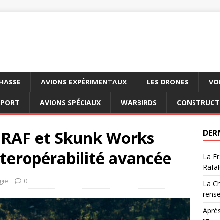
CHASSE
AVIONS EXPÉRIMENTAUX
LES DRONES
VO
SPORT
AVIONS SPÉCIAUX
WARBIRDS
CONSTRUCT
 RAF et Skunk Works
DER
teropérabilité avancée
La Fr
Rafal
gie
0
La Ch
rens
Après