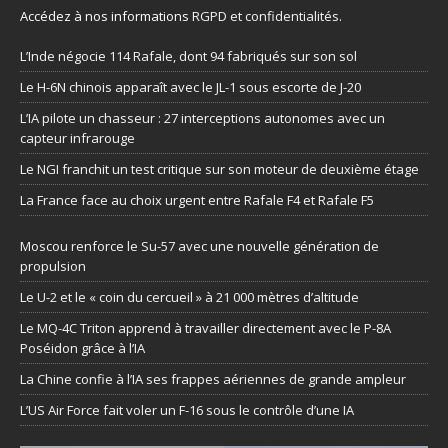
Accédez à nos informations
RGPD et confidentialités
.
L’Inde négocie 114 Rafale, dont 94 fabriqués sur son sol
Le H-6N chinois apparaît avec le JL-1 sous escorte de J-20
L’IA pilote un chasseur : 27 interceptions autonomes avec un
capteur infrarouge
Le NGI franchit un test critique sur son moteur de deuxième étage
La France face au choix urgent entre Rafale F4 et Rafale F5
Moscou renforce le Su-57 avec une nouvelle génération de
propulsion
Le U-2 et le « coin du cercueil » à 21 000 mètres d’altitude
Le MQ-4C Triton apprend à travailler directement avec le P-8A
Poséidon grâce à l’IA
La Chine confie à l’IA ses frappes aériennes de grande ampleur
L’US Air Force fait voler un F-16 sous le contrôle d’une IA