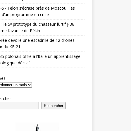
-57 Felon s’écrase près de Moscou : les
es d’un programme en crise
 : le 5ᵉ prototype du chasseur furtif J-36
rme l’avance de Pékin
rée dévoile une escadrille de 12 drones
r du KF-21
35 polonais offre à l’Italie un apprentissage
ologique décisif
ves
ercher
Rechercher