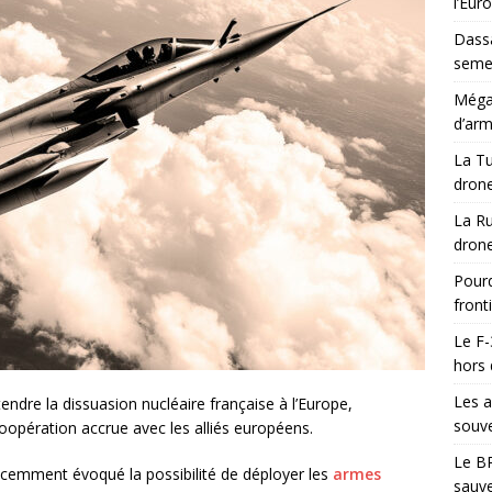
l’Eur
Dassa
semes
Méga-
d’arm
La Tu
drone
La Ru
drone
Pourq
front
Le F-
hors 
Les a
dre la dissuasion nucléaire française à l’Europe,
souve
oopération accrue avec les alliés européens.
Le BR
cemment évoqué la possibilité de déployer les
armes
sauve