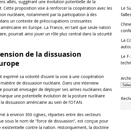
s alliés, suggérant une évolution potentielle de la
Le Su
t. Cette proposition vise à renforcer la coopération avec les
faill
ion nucléaire, notamment par la participation à des
ent dans un contexte de préoccupations croissantes
Chine
e américaine en Europe. La France, en tant que seule nation
confi
e, pourrait ainsi jouer un rôle plus central dans la sécurité
La Co
autou
nsion de la dissuasion
Le F-
Europe
techn
xprimé sa volonté d’ouvrir la voie à une coopération
Archi
matière de dissuasion nucléaire. Dans une interview
ce pourrait envisager de déployer ses armes nucléaires dans
marque une potentielle évolution de la posture nucléaire
Rech
la dissuasion américaine au sein de l’OTAN.
imé à environ 300 ogives, réparties entre des vecteurs
ue sous le nom de “force de dissuasion”, est conçue pour
xistentielle contre la nation. Historiquement, la doctrine