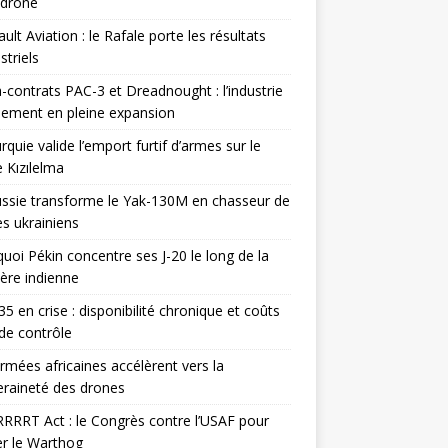
odrone
ult Aviation : le Rafale porte les résultats
triels
contrats PAC-3 et Dreadnought : l’industrie
ement en pleine expansion
rquie valide l’emport furtif d’armes sur le
 Kızılelma
ssie transforme le Yak-130M en chasseur de
s ukrainiens
uoi Pékin concentre ses J-20 le long de la
ière indienne
35 en crise : disponibilité chronique et coûts
de contrôle
rmées africaines accélèrent vers la
raineté des drones
RRRT Act : le Congrès contre l’USAF pour
r le Warthog