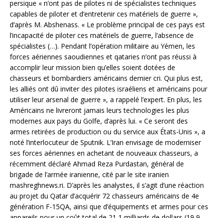
persique « n’ont pas de pilotes ni de spécialistes techniques
capables de piloter et d’entretenir ces matériels de guerre »,
d’après M. Abshenass. « Le problème principal de ces pays est
l’incapacité de piloter ces matériels de guerre, l’absence de
spécialistes (…). Pendant l’opération militaire au Yémen, les
forces aériennes saoudiennes et qataries n’ont pas réussi à
accomplir leur mission bien qu’elles soient dotées de
chasseurs et bombardiers américains dernier cri. Qui plus est,
les alliés ont dû inviter des pilotes israéliens et américains pour
utiliser leur arsenal de guerre », a rappelé l’expert. En plus, les
Américains ne livreront jamais leurs technologies les plus
modernes aux pays du Golfe, d’après lui. « Ce seront des
armes retirées de production ou du service aux États-Unis », a
noté l’interlocuteur de Sputnik. L’Iran envisage de moderniser
ses forces aériennes en achetant de nouveaux chasseurs, a
récemment déclaré Ahmad Reza Purdastan, général de
brigade de l’armée iranienne, cité par le site iranien
mashreghnews.ri. D’après les analystes, il s’agit d’une réaction
au projet du Qatar d’acquérir 72 chasseurs américains de 4e
génération F-15QA, ainsi que d’équipements et armes pour ces
appareils pour un coût total de 21,1 milliards de dollars (19,9