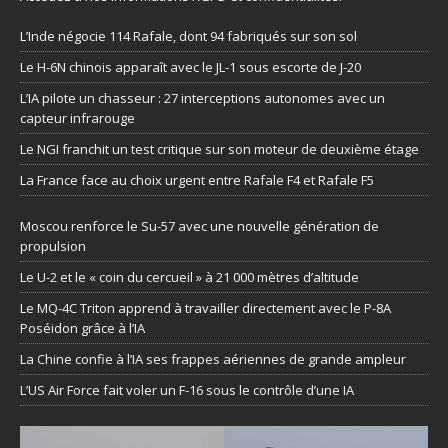
L’Inde négocie 114 Rafale, dont 94 fabriqués sur son sol
Le H-6N chinois apparaît avec le JL-1 sous escorte de J-20
L’IA pilote un chasseur : 27 interceptions autonomes avec un
capteur infrarouge
Le NGI franchit un test critique sur son moteur de deuxième étage
La France face au choix urgent entre Rafale F4 et Rafale F5
Moscou renforce le Su-57 avec une nouvelle génération de
propulsion
Le U-2 et le « coin du cercueil » à 21 000 mètres d’altitude
Le MQ-4C Triton apprend à travailler directement avec le P-8A
Poséidon grâce à l’IA
La Chine confie à l’IA ses frappes aériennes de grande ampleur
L’US Air Force fait voler un F-16 sous le contrôle d’une IA