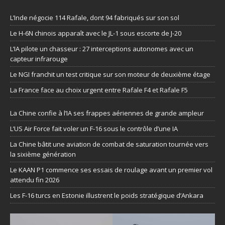
L’Inde négocie 114 Rafale, dont 94 fabriqués sur son sol
Le H-6N chinois apparaît avec le JL-1 sous escorte de J-20
L’IA pilote un chasseur : 27 interceptions autonomes avec un
capteur infrarouge
Le NGI franchit un test critique sur son moteur de deuxième étage
La France face au choix urgent entre Rafale F4 et Rafale F5
La Chine confie à l’IA ses frappes aériennes de grande ampleur
L’US Air Force fait voler un F-16 sous le contrôle d’une IA
La Chine bâtit une aviation de combat de saturation tournée vers
la sixième génération
Le KAAN P1 commence ses essais de roulage avant un premier vol
attendu fin 2026
Les F-16 turcs en Estonie illustrent le poids stratégique d’Ankara