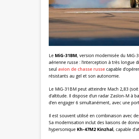
Le
MiG-31BM
, version modernisée du MiG-31
aérienne russe : l’interception à très longue 
seul
avion de chasse russe
capable d’opérer
résistants au gel et son autonomie.
Le MiG-31BM peut atteindre Mach 2,83 (soit 
d’altitude. Il dispose d’un radar Zaslon-M à b
d’en engager 6 simultanément, avec une por
Il est souvent utilisé en combinaison avec d
Sa modernisation inclut des liaisons de donné
hypersonique
Kh-47M2 Kinzhal
, capable d’