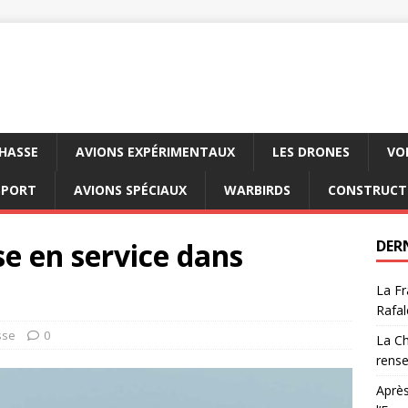
CHASSE
AVIONS EXPÉRIMENTAUX
LES DRONES
VO
SPORT
AVIONS SPÉCIAUX
WARBIRDS
CONSTRUCT
se en service dans
DER
La Fr
Rafal
sse
0
La Ch
rens
Après