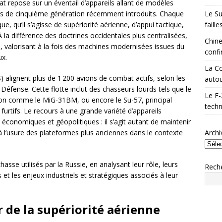
at repose sur un éventail d’appareils allant de modèles
Le Su
s de cinquième génération récemment introduits. Chaque
faill
e, qu’il s’agisse de supériorité aérienne, d’appui tactique,
la différence des doctrines occidentales plus centralisées,
Chine
 valorisant à la fois des machines modernisées issues du
confi
ux.
La Co
) alignent plus de 1 200 avions de combat actifs, selon les
autou
Défense. Cette flotte inclut des chasseurs lourds tels que le
Le F-
tion comme le MiG-31BM, ou encore le Su-57, principal
techn
furtifs. Le recours à une grande variété d’appareils
 économiques et géopolitiques : il s’agit autant de maintenir
Archi
 l’usure des plateformes plus anciennes dans le contexte
asse utilisés par la Russie, en analysant leur rôle, leurs
Rech
et les enjeux industriels et stratégiques associés à leur
r de la supériorité aérienne