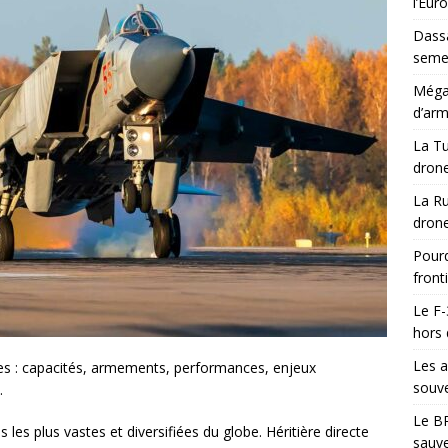
l’Eur
Dassa
semes
Méga-
d’arm
La Tu
drone
La Ru
drone
Pourq
front
Le F-
hors 
Les a
ses : capacités, armements, performances, enjeux
souve
.
Le BR
 les plus vastes et diversifiées du globe. Héritière directe
sauve