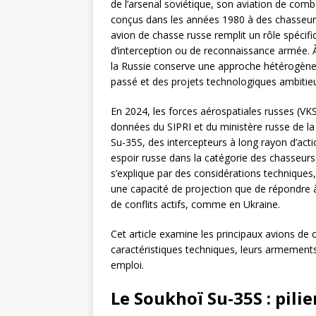
de l’arsenal soviétique, son aviation de comb
conçus dans les années 1980 à des chasseur
avion de chasse russe remplit un rôle spécifiqu
d’interception ou de reconnaissance armée. À 
la Russie conserve une approche hétérogène,
passé et des projets technologiques ambitie
En 2024, les forces aérospatiales russes (VKS
données du SIPRI et du ministère russe de la 
Su-35S, des intercepteurs à long rayon d’ac
espoir russe dans la catégorie des chasseurs 
s’explique par des considérations techniques,
une capacité de projection que de répondre à
de conflits actifs, comme en Ukraine.
Cet article examine les principaux avions de ch
caractéristiques techniques, leurs armements 
emploi.
Le Soukhoï Su-35S : pilie