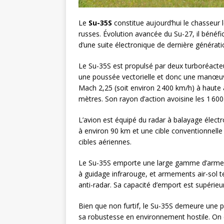
Le
Su-35S
constitue aujourd’hui le chasseur 
russes. Évolution avancée du Su-27, il bénéfi
d’une suite électronique de dernière générati
Le Su-35S est propulsé par deux turboréacteu
une poussée vectorielle et donc une manœuvra
Mach 2,25 (soit environ 2 400 km/h) à haute 
mètres. Son rayon d’action avoisine les 1 60
L’avion est équipé du radar à balayage électr
à environ 90 km et une cible conventionnelle
cibles aériennes.
Le Su-35S emporte une large gamme d’armemen
à guidage infrarouge, et armements air-sol 
anti-radar. Sa capacité d’emport est supérieu
Bien que non furtif, le Su-35S demeure une p
sa robustesse en environnement hostile. On e