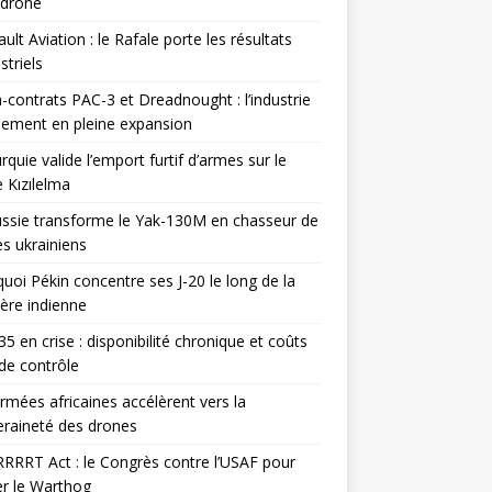
odrone
ult Aviation : le Rafale porte les résultats
triels
contrats PAC-3 et Dreadnought : l’industrie
ement en pleine expansion
rquie valide l’emport furtif d’armes sur le
 Kızılelma
ssie transforme le Yak-130M en chasseur de
s ukrainiens
uoi Pékin concentre ses J-20 le long de la
ière indienne
35 en crise : disponibilité chronique et coûts
de contrôle
rmées africaines accélèrent vers la
raineté des drones
RRRT Act : le Congrès contre l’USAF pour
r le Warthog