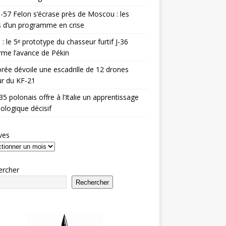
-57 Felon s’écrase près de Moscou : les
es d’un programme en crise
 : le 5ᵉ prototype du chasseur furtif J-36
rme l’avance de Pékin
rée dévoile une escadrille de 12 drones
r du KF-21
35 polonais offre à l’Italie un apprentissage
ologique décisif
ves
ercher
Rechercher