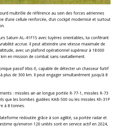
lourd multirôle de référence au sein des forces aériennes
cie d’une cellule renforcée, d’un cockpit modernisé et surtout
on.
rs Saturn AL-41F1S avec tuyères orientables, lui conférant
bilité accrue. Il peut atteindre une vitesse maximale de
altitude, avec un plafond opérationnel supérieur à 18 000
0 km en mission de combat sans ravitaillement.
onique passif Irbis-E, capable de détecter un chasseur furtif
 à plus de 300 km. Il peut engager simultanément jusqu’à 8
ts : missiles air-air longue portée R-77-1, missiles R-73
tels que les bombes guidées KAB-500 ou les missiles Kh-31P
re à 8 tonnes.
lateforme redoutée grâce à son agilité, sa portée radar et
stime qu’environ 120 unités sont en service actif en 2024,