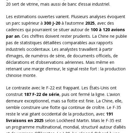
20 sert de vitrine, mais aussi de banc d’essai industriel.
Les estimations ouvertes varient. Plusieurs analyses évoquent
un parc supérieur à
300 J-20
à l’automne
2025
, avec des
cadences qui pourraient se situer autour de
100 à 120 avions
par an
. Ces chiffres doivent rester prudents. La Chine ne publie
pas de statistiques détaillées comparables aux rapports
industriels occidentaux. Les analystes travaillent à partir
d’images, de numéros de série, de documents officiels, de
déclarations et d’observations aériennes. Mais même en
retenant une marge d’erreur, le signal reste fort : la production
chinoise monte.
Le contraste avec le F-22 est frappant. Les États-Unis ont
construit
187 F-22 de série
, puis ont fermé la ligne. L’avion
demeure exceptionnel, mais sa flotte est finie. La Chine, elle,
semble construire une flotte qui continue de croître. Le F-35
reste le vrai géant occidental de la production, avec
191
livraisons en 2025
selon Lockheed Martin. Mais le F-35 est
un programme multinational, mondial, structuré autour d’alliés