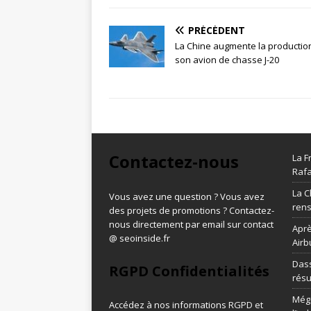
PRÉCÉDENT
La Chine augmente la productio
son avion de chasse J-20
Contactez-nous
La F
Rafa
La C
Vous avez une question ? Vous avez
ren
des projets de promotions ? Contactez-
nous directement par email sur contact
Aprè
@ seoinside.fr
Airb
Dass
RGPD Confidentialités
résu
Méga
Accédez à nos informations
RGPD et