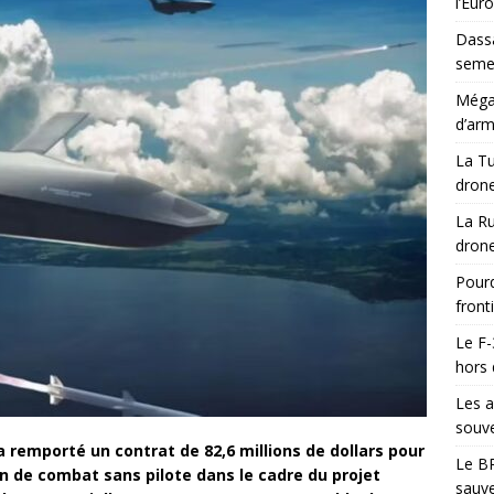
l’Eur
Dassa
semes
Méga-
d’arm
La Tu
drone
La Ru
drone
Pourq
front
Le F-
hors 
Les a
souve
remporté un contrat de 82,6 millions de dollars pour
Le BR
on de combat sans pilote dans le cadre du projet
sauve