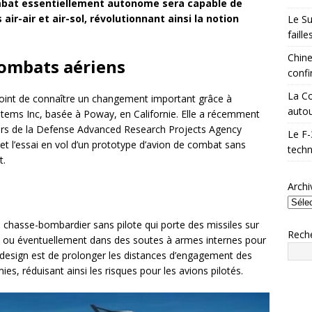
mbat essentiellement autonome sera capable de
ir-air et air-sol, révolutionnant ainsi la notion
Le Su
faill
Chine
combats aériens
confi
La Co
point de connaître un changement important grâce à
autou
stems Inc, basée à Poway, en Californie. Elle a récemment
lars de la Defense Advanced Research Projects Agency
Le F-
et l’essai en vol d’un prototype d’avion de combat sans
techn
t.
Archi
 chasse-bombardier sans pilote qui porte des missiles sur
Rech
age ou éventuellement dans des soutes à armes internes pour
 ce design est de prolonger les distances d’engagement des
s, réduisant ainsi les risques pour les avions pilotés.