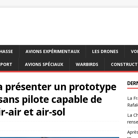
CHASSE
AVIONS EXPÉRIMENTAUX
LES DRONES
VO
SPORT
AVIONS SPÉCIAUX
WARBIRDS
CONSTRUCT
a présenter un prototype
DER
sans pilote capable de
La Fr
Rafal
r-air et air-sol
La Ch
rens
Après