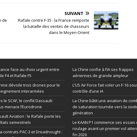
SUIVANT
n de
Rafale contre F-35 : la France remporte
la bataille des ventes de chasseurs
dans le Moyen-Orient
rance face au choix urgent entre
La Chine confie à l’IA ses frappes
le F4 et Rafale F5
aériennes de grande ampleur
hine dévoile trois drones pour le
L’US Air Force fait voler un F-16 sou
seignement interarmées
contrôle d’une IA
s le SCAF, le conflit Dassault-
La Chine bâtit une aviation de com
us menace l’Eurodrone
de saturation tournée vers la sixi
génération
ault Aviation : le Rafale porte les
ltats semestriels
Le KAAN P1 commence ses essais 
roulage avant un premier vol atte
-contrats PAC-3 et Dreadnought :
fin 2026