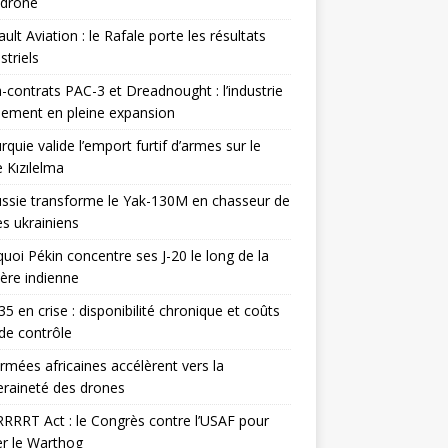
odrone
ult Aviation : le Rafale porte les résultats
triels
contrats PAC-3 et Dreadnought : l’industrie
ement en pleine expansion
rquie valide l’emport furtif d’armes sur le
 Kızılelma
ssie transforme le Yak-130M en chasseur de
s ukrainiens
uoi Pékin concentre ses J-20 le long de la
ière indienne
35 en crise : disponibilité chronique et coûts
de contrôle
rmées africaines accélèrent vers la
raineté des drones
RRRT Act : le Congrès contre l’USAF pour
r le Warthog