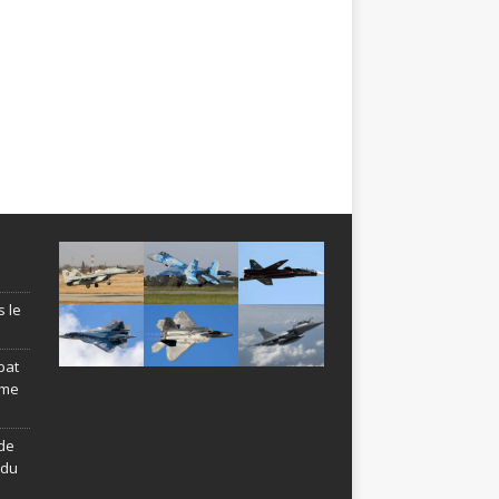
s le
bat
ème
de
ndu