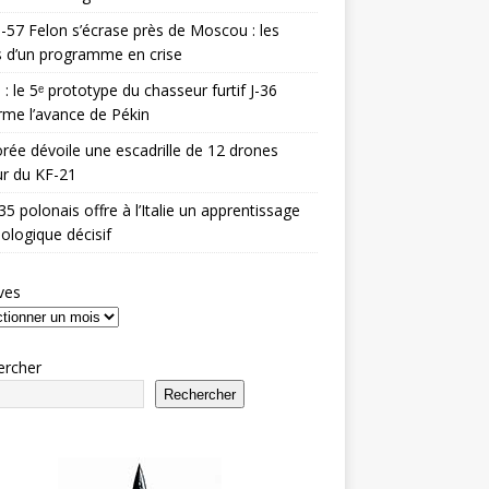
-57 Felon s’écrase près de Moscou : les
es d’un programme en crise
 : le 5ᵉ prototype du chasseur furtif J-36
rme l’avance de Pékin
rée dévoile une escadrille de 12 drones
r du KF-21
35 polonais offre à l’Italie un apprentissage
ologique décisif
ves
ercher
Rechercher