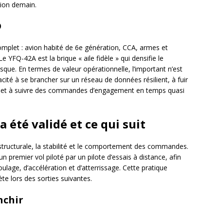
tion demain.
D
let : avion habité de 6e génération, CCA, armes et
 YFQ-42A est la brique « aile fidèle » qui densifie le
 risque. En termes de valeur opérationnelle, l’important n’est
cité à se brancher sur un réseau de données résilient, à fuir
iés et à suivre des commandes d’engagement en temps quasi
 a été validé et ce qui suit
té structurale, la stabilité et le comportement des commandes.
n premier vol piloté par un pilote d’essais à distance, afin
oulage, d’accélération et d’atterrissage. Cette pratique
te lors des sorties suivantes.
nchir