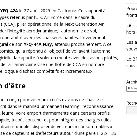
Pourq
u
YFQ-42A
le 27 août 2025 en Californie. Cet appareil à
front
ypes retenus par l’U.S. Air Force dans le cadre du
ft
(CCA), pilier opérationnel de la Next Generation Air
Le F-
er l’intégrité aérodynamique, l’autonomie de vol,
hors 
teropérabilité avec des chasseurs habités. L’événement
Les a
ugural de son
YFQ-44A Fury
, attendu prochainement. À ce
souve
tomics, qui a répondu à l’objectif de vol avant l’automne.
ogicielle, la capacité à voler en meute avec des avions pilotés,
Le BR
 de l’air américaine vise une flotte de CCA en nombre
sauve
une logique d’achats compétitifs et incrémentaux.
Archi
n d’être
n, conçu pour voler aux côtés d’avions de chasse et
Rech
nscrit dans le manned-unmanned teaming : reconnaissance
, leurre, voire emport d’armements dans certains profils.
pide, à coût contenu, et pour intégrer des charges utiles
ntrainte double : disposer de vecteurs « consommables »
e de capteurs et d’effecteurs autour d’une paire F-22/F-35