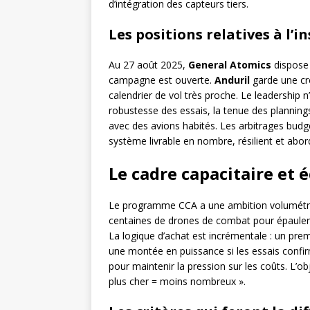
d’intégration des capteurs tiers.
Les positions relatives à l’i
Au 27 août 2025,
General Atomics
dispose 
campagne est ouverte.
Anduril
garde une crédi
calendrier de vol très proche. Le leadership n
robustesse des essais, la tenue des plannings
avec des avions habités. Les arbitrages budgét
système livrable en nombre, résilient et abor
Le cadre capacitaire et
Le programme CCA a une ambition volumétrique
centaines de drones de combat pour épauler l
La logique d’achat est incrémentale : un prem
une montée en puissance si les essais confir
pour maintenir la pression sur les coûts. L’obj
plus cher = moins nombreux ».