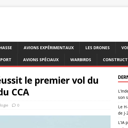
CHASSE
AVIONS EXPÉRIMENTAUX
LES DRONES
VO
SPORT
AVIONS SPÉCIAUX
WARBIRDS
CONSTRUCT
ussit le premier vol du
DER
 du CCA
L’Ind
son s
logie
0
Le H-
de J-
L’IA 