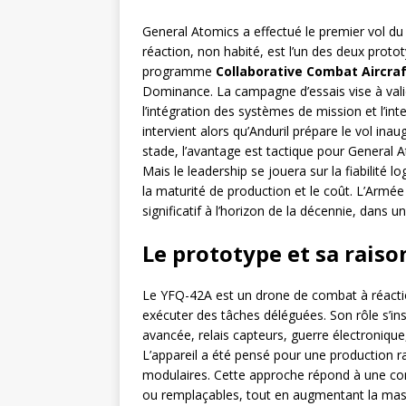
General Atomics a effectué le premier vol d
réaction, non habité, est l’un des deux protot
programme
Collaborative Combat Aircra
Dominance. La campagne d’essais vise à valid
l’intégration des systèmes de mission et l’in
intervient alors qu’Anduril prépare le vol ina
stade, l’avantage est tactique pour General A
Mais le leadership se jouera sur la fiabilité l
la maturité de production et le coût. L’Armée
significatif à l’horizon de la décennie, dans 
Le prototype et sa raiso
Le YFQ-42A est un drone de combat à réactio
exécuter des tâches déléguées. Son rôle s’i
avancée, relais capteurs, guerre électronique
L’appareil a été pensé pour une production ra
modulaires. Cette approche répond à une co
ou remplaçables, tout en augmentant la mass