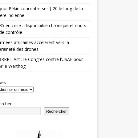
uoi Pékin concentre ses J-20 le long de la
ière indienne
35 en crise : disponibilité chronique et coûts
de contrôle
rmées africaines accélèrent vers la
raineté des drones
RRRT Act : le Congrès contre l’USAF pour
r le Warthog
ves
ercher
Rechercher