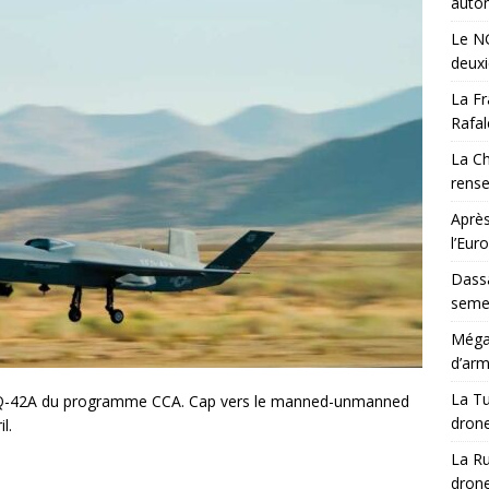
auton
Le NG
deux
La Fr
Rafal
La Ch
rens
Après
l’Eur
Dassa
semes
Méga-
d’arm
La Tu
YFQ-42A du programme CCA. Cap vers le manned-unmanned
drone
l.
La Ru
drone