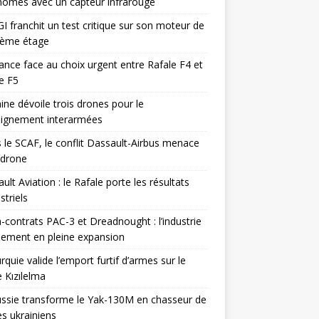
omes avec un capteur infrarouge
I franchit un test critique sur son moteur de
ième étage
ance face au choix urgent entre Rafale F4 et
e F5
ine dévoile trois drones pour le
eignement interarmées
 le SCAF, le conflit Dassault-Airbus menace
odrone
ult Aviation : le Rafale porte les résultats
triels
contrats PAC-3 et Dreadnought : l’industrie
ement en pleine expansion
rquie valide l’emport furtif d’armes sur le
 Kızılelma
ssie transforme le Yak-130M en chasseur de
s ukrainiens