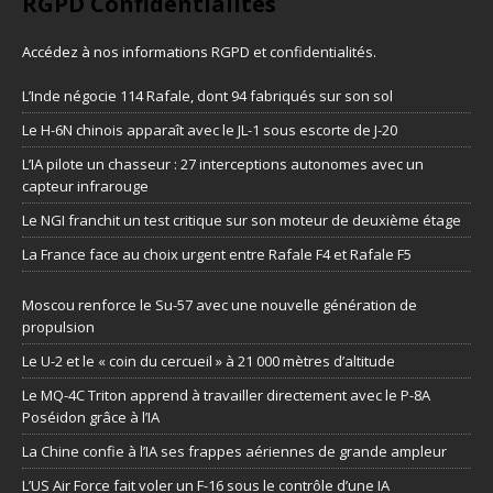
RGPD Confidentialités
Accédez à nos informations
RGPD et confidentialités
.
L’Inde négocie 114 Rafale, dont 94 fabriqués sur son sol
Le H-6N chinois apparaît avec le JL-1 sous escorte de J-20
L’IA pilote un chasseur : 27 interceptions autonomes avec un
capteur infrarouge
Le NGI franchit un test critique sur son moteur de deuxième étage
La France face au choix urgent entre Rafale F4 et Rafale F5
Moscou renforce le Su-57 avec une nouvelle génération de
propulsion
Le U-2 et le « coin du cercueil » à 21 000 mètres d’altitude
Le MQ-4C Triton apprend à travailler directement avec le P-8A
Poséidon grâce à l’IA
La Chine confie à l’IA ses frappes aériennes de grande ampleur
L’US Air Force fait voler un F-16 sous le contrôle d’une IA