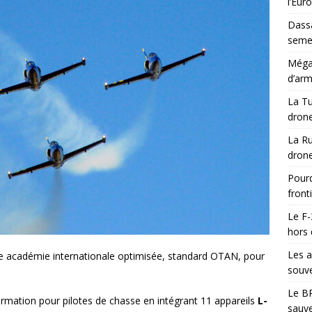
l’Eur
Dassa
semes
Méga-
d’arm
La Tu
drone
La Ru
drone
Pourq
front
Le F-
hors 
Les a
ne académie internationale optimisée, standard OTAN, pour
souve
Le BR
rmation pour pilotes de chasse en intégrant 11 appareils
L-
sauve