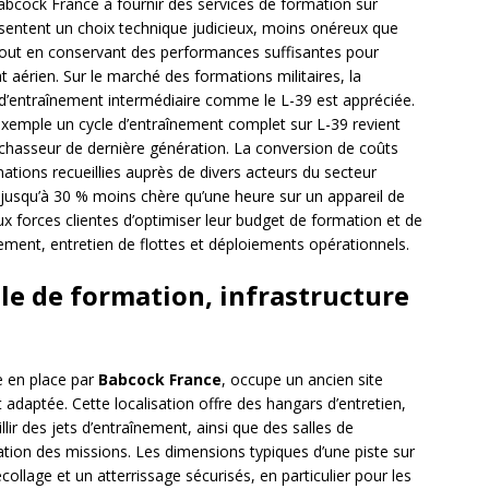
Babcock France à fournir des services de formation sur
sentent un choix technique judicieux, moins onéreux que
out en conservant des performances suffisantes pour
 aérien. Sur le marché des formations militaires, la
on d’entraînement intermédiaire comme le L-39 est appréciée.
exemple un cycle d’entraînement complet sur L-39 revient
hasseur de dernière génération. La conversion de coûts
tions recueillies auprès de divers acteurs du secteur
t jusqu’à 30 % moins chère qu’une heure sur un appareil de
forces clientes d’optimiser leur budget de formation et de
ement, entretien de flottes et déploiements opérationnels.
le de formation, infrastructure
e en place par
Babcock France
, occupe un ancien site
et adaptée. Cette localisation offre des hangars d’entretien,
ir des jets d’entraînement, ainsi que des salles de
ation des missions. Les dimensions typiques d’une piste sur
ollage et un atterrissage sécurisés, en particulier pour les