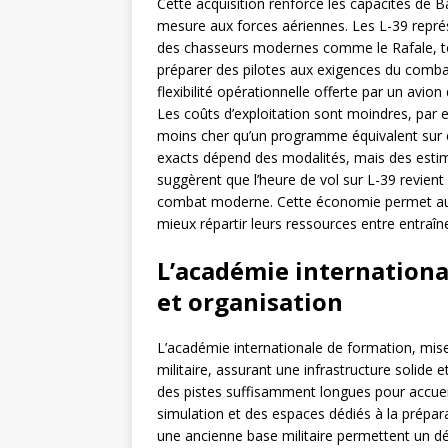
Cette acquisition renforce les capacités de 
mesure aux forces aériennes. Les L-39 repré
des chasseurs modernes comme le Rafale, t
préparer des pilotes aux exigences du combat
flexibilité opérationnelle offerte par un avi
Les coûts d’exploitation sont moindres, par 
moins cher qu’un programme équivalent sur c
exacts dépend des modalités, mais des estima
suggèrent que l’heure de vol sur L-39 revien
combat moderne. Cette économie permet aux 
mieux répartir leurs ressources entre entraîn
L’académie internationa
et organisation
L’académie internationale de formation, mis
militaire, assurant une infrastructure solide 
des pistes suffisamment longues pour accueill
simulation et des espaces dédiés à la prépar
une ancienne base militaire permettent un déc