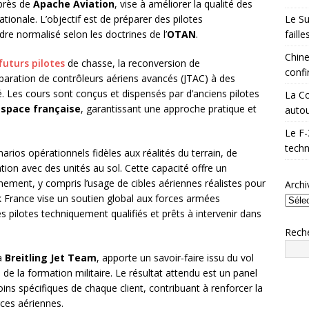
uprès de
Apache Aviation
, vise à améliorer la qualité des
Le Su
ionale. L’objectif est de préparer des pilotes
faill
re normalisé selon les doctrines de l’
OTAN
.
Chine
futurs pilotes
de chasse, la reconversion de
confi
réparation de contrôleurs aériens avancés (JTAC) à des
 Les cours sont conçus et dispensés par d’anciens pilotes
La Co
’espace française
, garantissant une approche pratique et
autou
Le F-
techn
rios opérationnels fidèles aux réalités du terrain, de
ion avec des unités au sol. Cette capacité offre un
înement, y compris l’usage de cibles aériennes réalistes pour
Archi
ck France vise un soutien global aux forces armées
 pilotes techniquement qualifiés et prêts à intervenir dans
Rech
la
Breitling Jet Team
, apporte un savoir-faire issu du vol
de la formation militaire. Le résultat attendu est un panel
s spécifiques de chaque client, contribuant à renforcer la
orces aériennes.