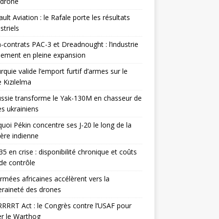
odrone
ult Aviation : le Rafale porte les résultats
triels
contrats PAC-3 et Dreadnought : l’industrie
ement en pleine expansion
rquie valide l’emport furtif d’armes sur le
 Kızılelma
ssie transforme le Yak-130M en chasseur de
s ukrainiens
uoi Pékin concentre ses J-20 le long de la
ière indienne
35 en crise : disponibilité chronique et coûts
de contrôle
rmées africaines accélèrent vers la
raineté des drones
RRRT Act : le Congrès contre l’USAF pour
r le Warthog