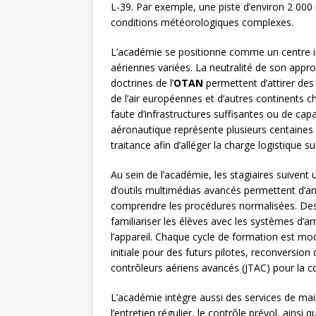
L-39. Par exemple, une piste d’environ 2 00
conditions météorologiques complexes.
L’académie se positionne comme un centre in
aériennes variées. La neutralité de son appr
doctrines de l’
OTAN
permettent d’attirer des
de l’air européennes et d’autres continents c
faute d’infrastructures suffisantes ou de cap
aéronautique représente plusieurs centaines 
traitance afin d’alléger la charge logistique su
Au sein de l’académie, les stagiaires suivent 
d’outils multimédias avancés permettent d’ana
comprendre les procédures normalisées. Des
familiariser les élèves avec les systèmes d’
l’appareil. Chaque cycle de formation est mod
initiale pour des futurs pilotes, reconversio
contrôleurs aériens avancés (JTAC) pour la co
L’académie intègre aussi des services de ma
l’entretien régulier, le contrôle prévol, ainsi 