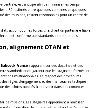
 centrale, est anticipé afin de minimiser les temps
des L-39, estimés entre quelques centaines et quelques
nsité des missions, restent raisonnables pour un centre de
e d’attraction pour les forces cherchant un partenaire fiable,
chnique et conforme aux standards internationaux.
on, alignement OTAN et
r
Babcock France
s’appuient sur des doctrines et des
Cette standardisation garantit que les stagiaires formés ici
opérations multinationales. Le respect des procédures
, des règles d’engagement et des manœuvres tactiques
our des pilotes appelés à intervenir dans des contextes
ail de missions. Les stagiaires apprennent à maîtriser
e, le vol en formation, le combat aérien simulé et l’appui au