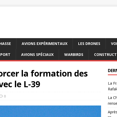
CHASSE
AVIONS EXPÉRIMENTAUX
LES DRONES
VO
SPORT
AVIONS SPÉCIAUX
WARBIRDS
CONSTRUCT
rcer la formation des
DER
vec le L-39
La Fr
Rafal
0
La Ch
rens
Après