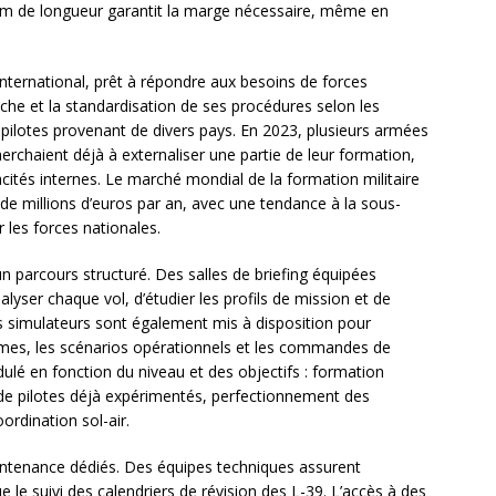
0 m de longueur garantit la marge nécessaire, même en
ternational, prêt à répondre aux besoins de forces
oche et la standardisation de ses procédures selon les
 pilotes provenant de divers pays. En 2023, plusieurs armées
herchaient déjà à externaliser une partie de leur formation,
acités internes. Le marché mondial de la formation militaire
de millions d’euros par an, avec une tendance à la sous-
r les forces nationales.
un parcours structuré. Des salles de briefing équipées
lyser chaque vol, d’étudier les profils de mission et de
 simulateurs sont également mis à disposition pour
armes, les scénarios opérationnels et les commandes de
ulé en fonction du niveau et des objectifs : formation
n de pilotes déjà expérimentés, perfectionnement des
ordination sol-air.
intenance dédiés. Des équipes techniques assurent
que le suivi des calendriers de révision des L-39. L’accès à des