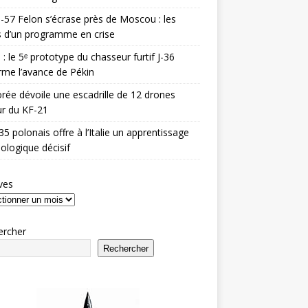
-57 Felon s’écrase près de Moscou : les
es d’un programme en crise
 : le 5ᵉ prototype du chasseur furtif J-36
rme l’avance de Pékin
rée dévoile une escadrille de 12 drones
r du KF-21
35 polonais offre à l’Italie un apprentissage
ologique décisif
ves
ercher
Rechercher