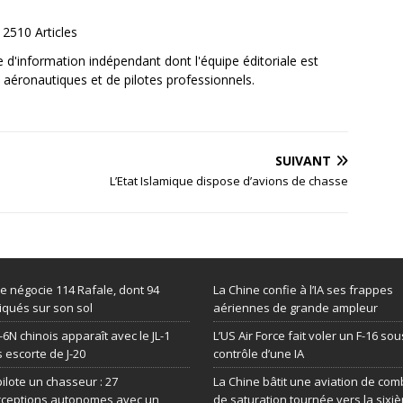
2510 Articles
e d'information indépendant dont l'équipe éditoriale est
aéronautiques et de pilotes professionnels.
SUIVANT
L’Etat Islamique dispose d’avions de chasse
de négocie 114 Rafale, dont 94
La Chine confie à l’IA ses frappes
iqués sur son sol
aériennes de grande ampleur
-6N chinois apparaît avec le JL-1
L’US Air Force fait voler un F-16 sou
 escorte de J-20
contrôle d’une IA
 pilote un chasseur : 27
La Chine bâtit une aviation de com
rceptions autonomes avec un
de saturation tournée vers la sixi