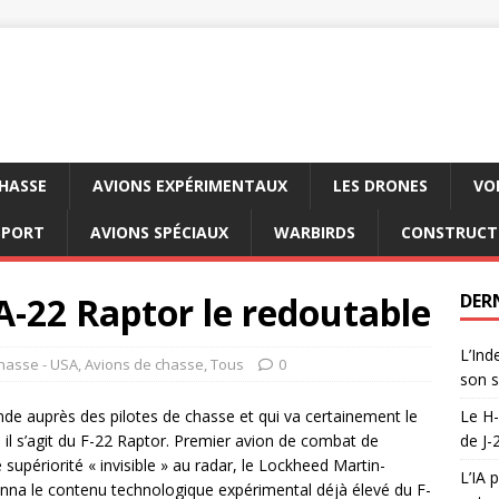
CHASSE
AVIONS EXPÉRIMENTAUX
LES DRONES
VO
SPORT
AVIONS SPÉCIAUX
WARBIRDS
CONSTRUCT
A-22 Raptor le redoutable
DER
L’Ind
hasse - USA
,
Avions de chasse
,
Tous
0
son s
ende auprès des pilotes de chasse et qui va certainement le
Le H-
 il s’agit du F-22 Raptor. Premier avion de combat de
de J-
upériorité « invisible » au radar, le Lockheed Martin-
L’IA 
nna le contenu technologique expérimental déjà élevé du F-