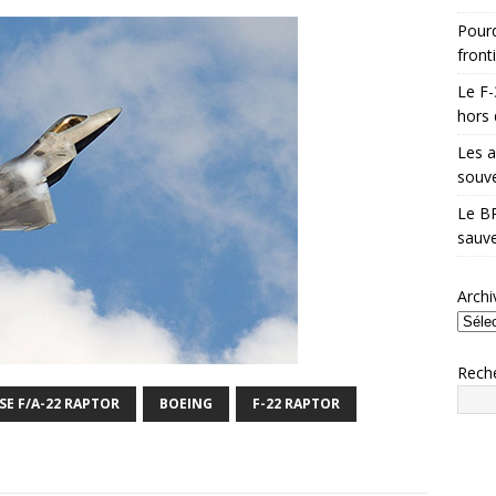
Pourq
front
Le F-
hors 
Les a
souve
Le BR
sauve
Archi
Rech
SE F/A-22 RAPTOR
BOEING
F-22 RAPTOR