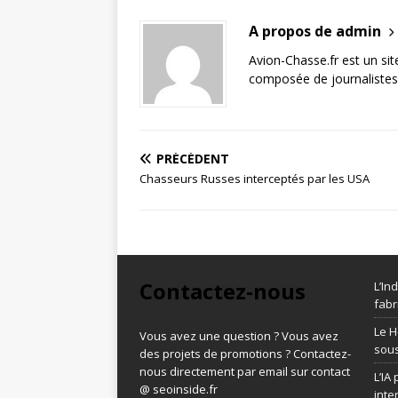
A propos de admin
Avion-Chasse.fr est un sit
composée de journalistes 
PRÉCÉDENT
Chasseurs Russes interceptés par les USA
Contactez-nous
L’In
fabr
Le H
Vous avez une question ? Vous avez
sous
des projets de promotions ? Contactez-
nous directement par email sur contact
L’IA
@ seoinside.fr
inte