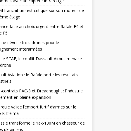
omes avec un capteur infrarouge
I franchit un test critique sur son moteur de
ième étage
ance face au choix urgent entre Rafale F4 et
e F5
ine dévoile trois drones pour le
eignement interarmées
 le SCAF, le conflit Dassault-Airbus menace
odrone
ult Aviation : le Rafale porte les résultats
triels
contrats PAC-3 et Dreadnought : l’industrie
ement en pleine expansion
rquie valide l’emport furtif d’armes sur le
 Kızılelma
ssie transforme le Yak-130M en chasseur de
s ukrainiens