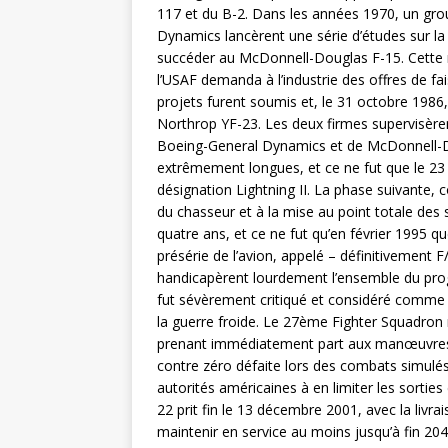
117 et du B-2. Dans les années 1970, un gro
Dynamics lancèrent une série d’études sur la
succéder au McDonnell-Douglas F-15. Cette r
l’USAF demanda à l’industrie des offres de fa
projets furent soumis et, le 31 octobre 1986,
Northrop YF-23. Les deux firmes supervisère
Boeing-General Dynamics et de McDonnell-Do
extrêmement longues, et ce ne fut que le 23 a
désignation Lightning II. La phase suivante,
du chasseur et à la mise au point totale des
quatre ans, et ce ne fut qu’en février 1995 q
présérie de l’avion, appelé – définitivement
handicapèrent lourdement l’ensemble du pro
fut sévèrement critiqué et considéré comme 
la guerre froide. Le 27ème Fighter Squadron n
prenant immédiatement part aux manœuvres R
contre zéro défaite lors des combats simulés
autorités américaines à en limiter les sorties
22 prit fin le 13 décembre 2001, avec la livr
maintenir en service au moins jusqu’à fin 204