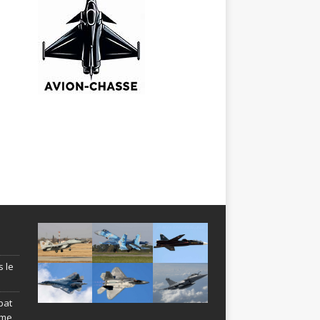
s le
bat
ème