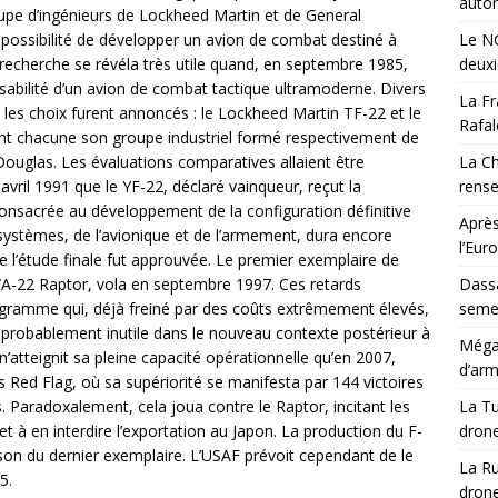
auton
upe d’ingénieurs de Lockheed Martin et de General
 possibilité de développer un avion de combat destiné à
Le NG
echerche se révéla très utile quand, en septembre 1985,
deux
isabilité d’un avion de combat tactique ultramoderne. Divers
La Fr
 les choix furent annoncés : le Lockheed Martin TF-22 et le
Rafal
nt chacune son groupe industriel formé respectivement de
uglas. Les évaluations comparatives allaient être
La Ch
vril 1991 que le YF-22, déclaré vainqueur, reçut la
rens
 consacrée au développement de la configuration définitive
Après
 systèmes, de l’avionique et de l’armement, dura encore
l’Eur
ue l’étude finale fut approuvée. Le premier exemplaire de
 F/A-22 Raptor, vola en septembre 1997. Ces retards
Dassa
gramme qui, déjà freiné par des coûts extrêmement élevés,
semes
probablement inutile dans le nouveau contexte postérieur à
Méga-
’atteignit sa pleine capacité opérationnelle qu’en 2007,
d’arm
ed Flag, où sa supériorité se manifesta par 144 victoires
. Paradoxalement, cela joua contre le Raptor, incitant les
La Tu
 et à en interdire l’exportation au Japon. La production du F-
drone
aison du dernier exemplaire. L’USAF prévoit cependant de le
La Ru
5.
drone