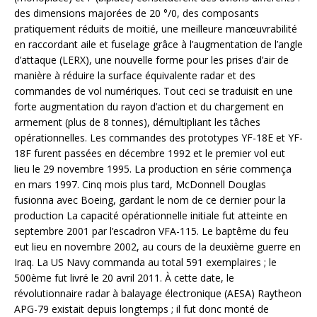
des dimensions majorées de 20 °/0, des composants
pratiquement réduits de moitié, une meilleure manœuvrabilité
en raccordant aile et fuselage grâce à l’augmentation de l’angle
d’attaque (LERX), une nouvelle forme pour les prises d’air de
manière à réduire la surface équivalente radar et des
commandes de vol numériques. Tout ceci se traduisit en une
forte augmentation du rayon d’action et du chargement en
armement (plus de 8 tonnes), démultipliant les tâches
opérationnelles. Les commandes des prototypes YF-18E et YF-
18F furent passées en décembre 1992 et le premier vol eut
lieu le 29 novembre 1995. La production en série commença
en mars 1997. Cinq mois plus tard, McDonnell Douglas
fusionna avec Boeing, gardant le nom de ce dernier pour la
production La capacité opérationnelle initiale fut atteinte en
septembre 2001 par l’escadron VFA-115. Le baptême du feu
eut lieu en novembre 2002, au cours de la deuxième guerre en
Iraq. La US Navy commanda au total 591 exemplaires ; le
500ème fut livré le 20 avril 2011. À cette date, le
révolutionnaire radar à balayage électronique (AESA) Raytheon
APG-79 existait depuis longtemps ; il fut donc monté de