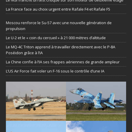
Le NGI franchit un test critique sur son moteur de deuxième étage
La France face au choix urgent entre Rafale F4 et Rafale F5
Moscou renforce le Su-57 avec une nouvelle génération de
propulsion
Le U-2 et le « coin du cercueil » à 21 000 mètres d’altitude
Le MQ-4C Triton apprend à travailler directement avec le P-8A
Poséidon grâce à l’IA
La Chine confie à l’IA ses frappes aériennes de grande ampleur
L’US Air Force fait voler un F-16 sous le contrôle d’une IA