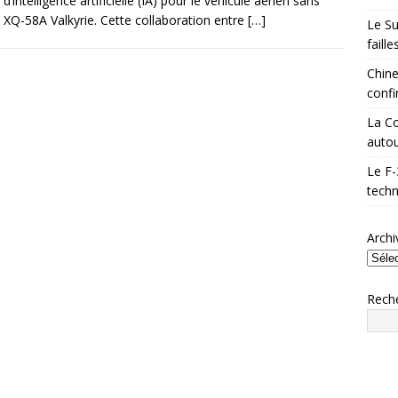
 d’intelligence artificielle (IA) pour le véhicule aérien sans
e XQ-58A Valkyrie. Cette collaboration entre
[…]
Le Su
faill
Chine
confi
La Co
autou
Le F-
techn
Archi
Rech