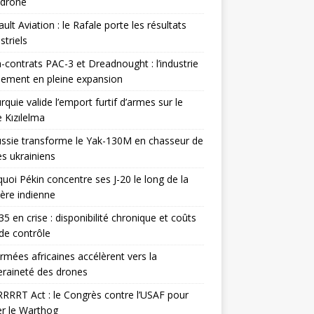
odrone
ult Aviation : le Rafale porte les résultats
triels
contrats PAC-3 et Dreadnought : l’industrie
ement en pleine expansion
rquie valide l’emport furtif d’armes sur le
 Kızılelma
ssie transforme le Yak-130M en chasseur de
s ukrainiens
uoi Pékin concentre ses J-20 le long de la
ière indienne
35 en crise : disponibilité chronique et coûts
de contrôle
rmées africaines accélèrent vers la
raineté des drones
RRRT Act : le Congrès contre l’USAF pour
r le Warthog