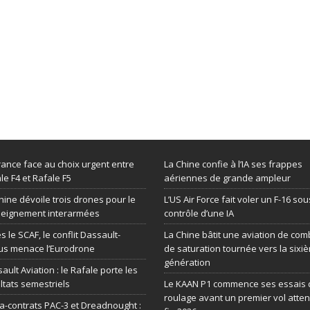
rance face au choix urgent entre
La Chine confie à l’IA ses frappes
le F4 et Rafale F5
aériennes de grande ampleur
hine dévoile trois drones pour le
L’US Air Force fait voler un F-16 sou
seignement interarmées
contrôle d’une IA
s le SCAF, le conflit Dassault-
La Chine bâtit une aviation de com
us menace l’Eurodrone
de saturation tournée vers la sixi
génération
ault Aviation : le Rafale porte les
ltats semestriels
Le KAAN P1 commence ses essais 
roulage avant un premier vol atte
-contrats PAC-3 et Dreadnought :