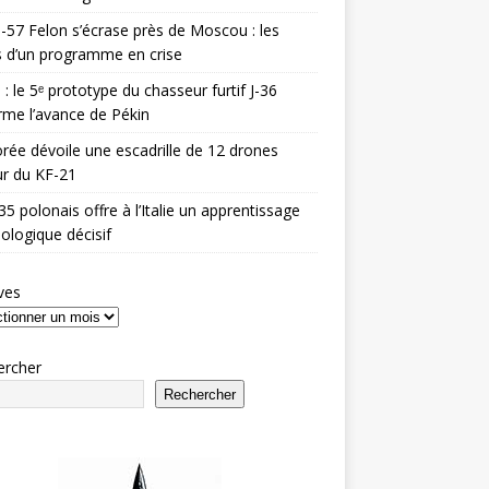
-57 Felon s’écrase près de Moscou : les
es d’un programme en crise
 : le 5ᵉ prototype du chasseur furtif J-36
rme l’avance de Pékin
rée dévoile une escadrille de 12 drones
r du KF-21
35 polonais offre à l’Italie un apprentissage
ologique décisif
ves
ercher
Rechercher