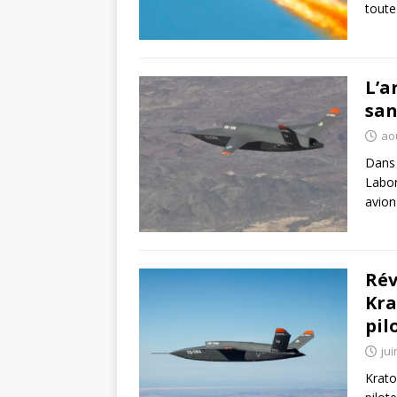
toute
L’a
san
aoû
Dans 
Labor
avion
Rév
Kra
pil
jui
Krato