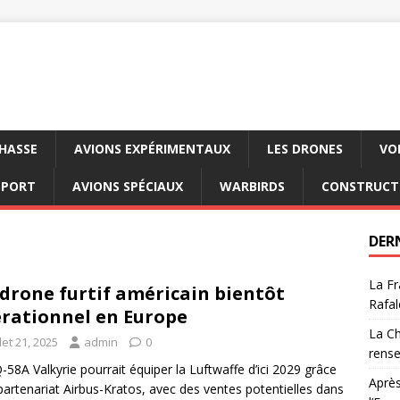
CHASSE
AVIONS EXPÉRIMENTAUX
LES DRONES
VO
SPORT
AVIONS SPÉCIAUX
WARBIRDS
CONSTRUCT
DER
La Fr
drone furtif américain bientôt
Rafal
rationnel en Europe
La Ch
llet 21, 2025
admin
0
rens
-58A Valkyrie pourrait équiper la Luftwaffe d’ici 2029 grâce
Après
partenariat Airbus-Kratos, avec des ventes potentielles dans