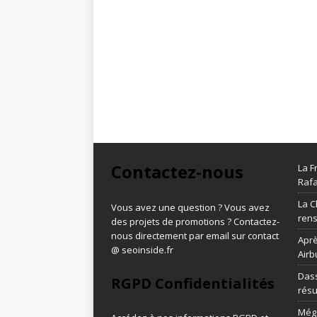
Contactez-nous
La F
Rafa
La C
Vous avez une question ? Vous avez
ren
des projets de promotions ? Contactez-
nous directement par email sur contact
Aprè
@ seoinside.fr
Airb
Dass
RGPD Confidentialités
résu
Méga