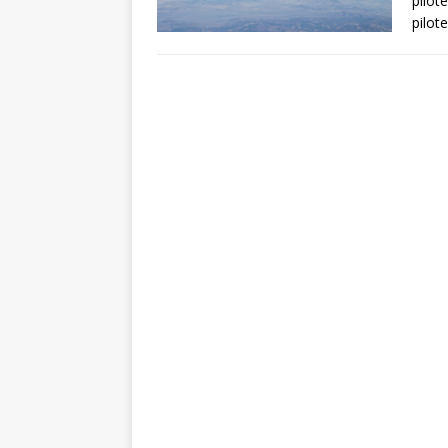
pilote
pilot