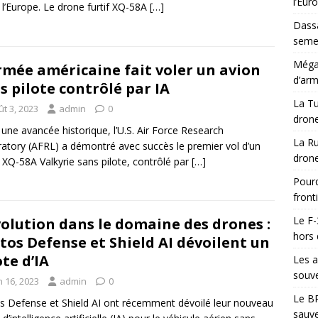
l’Eur
 l’Europe. Le drone furtif XQ-58A
[…]
Dassa
semes
Méga-
rmée américaine fait voler un avion
d’arm
s pilote contrôlé par IA
La Tu
t 3, 2023
admin
0
drone
une avancée historique, l’U.S. Air Force Research
La Ru
atory (AFRL) a démontré avec succès le premier vol d’un
drone
 XQ-58A Valkyrie sans pilote, contrôlé par
[…]
Pourq
front
Le F-
olution dans le domaine des drones :
hors 
tos Defense et Shield AI dévoilent un
ote d’IA
Les a
souve
n 16, 2023
admin
0
Le BR
s Defense et Shield AI ont récemment dévoilé leur nouveau
sauve