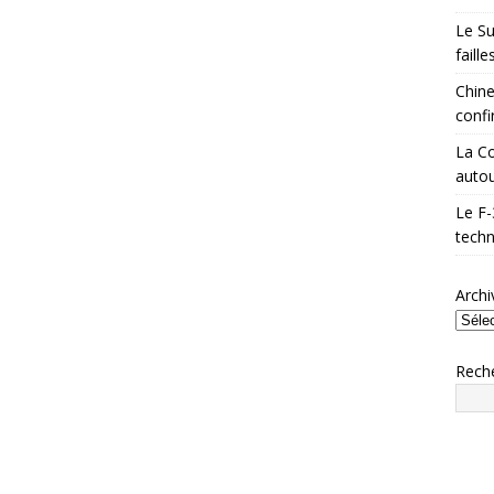
Le Su
faill
Chine
confi
La Co
autou
Le F-
techn
Archi
Rech