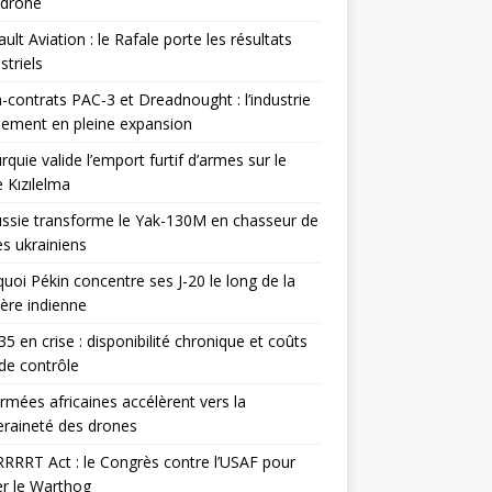
odrone
ult Aviation : le Rafale porte les résultats
triels
contrats PAC-3 et Dreadnought : l’industrie
ement en pleine expansion
rquie valide l’emport furtif d’armes sur le
 Kızılelma
ssie transforme le Yak-130M en chasseur de
s ukrainiens
uoi Pékin concentre ses J-20 le long de la
ière indienne
35 en crise : disponibilité chronique et coûts
de contrôle
rmées africaines accélèrent vers la
raineté des drones
RRRT Act : le Congrès contre l’USAF pour
r le Warthog