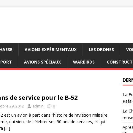
CHASSE
AVIONS EXPÉRIMENTAUX
LES DRONES
VO
SPORT
AVIONS SPÉCIAUX
WARBIRDS
CONSTRUCT
DER
La Fr
ans de service pour le B-52
Rafal
tobre 29, 2012
admin
0
La Ch
2 est un avion à part dans l’histoire de l’aviation militaire
rens
ne, qui vient de célébrer ses 50 ans de services, et qui
Après
ra
[…]