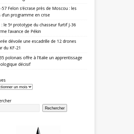
-57 Felon s’écrase près de Moscou : les
es d’un programme en crise
 : le 5ᵉ prototype du chasseur furtif J-36
rme l’avance de Pékin
rée dévoile une escadrille de 12 drones
r du KF-21
35 polonais offre à l’Italie un apprentissage
ologique décisif
ves
ercher
Rechercher