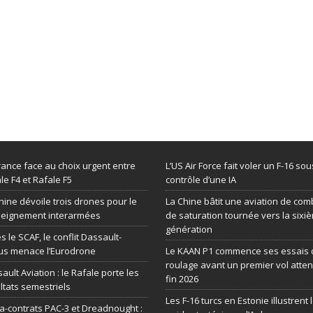
rance face au choix urgent entre
L’US Air Force fait voler un F-16 sou
le F4 et Rafale F5
contrôle d’une IA
hine dévoile trois drones pour le
La Chine bâtit une aviation de com
seignement interarmées
de saturation tournée vers la sixi
génération
s le SCAF, le conflit Dassault-
us menace l’Eurodrone
Le KAAN P1 commence ses essais 
roulage avant un premier vol atte
ault Aviation : le Rafale porte les
fin 2026
ltats semestriels
Les F-16 turcs en Estonie illustrent 
-contrats PAC-3 et Dreadnought :