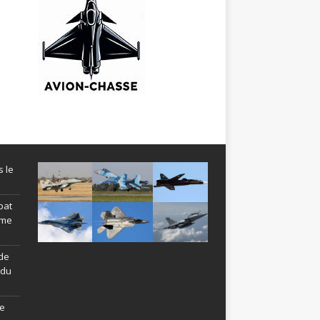
s le
bat
ème
de
ndu
le