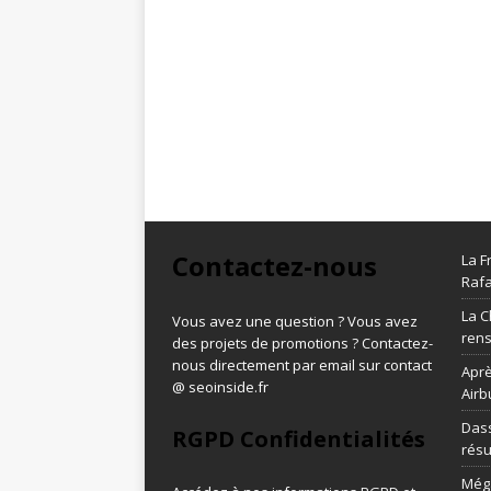
Contactez-nous
La F
Rafa
La C
Vous avez une question ? Vous avez
ren
des projets de promotions ? Contactez-
nous directement par email sur contact
Aprè
@ seoinside.fr
Airb
Dass
RGPD Confidentialités
résu
Méga