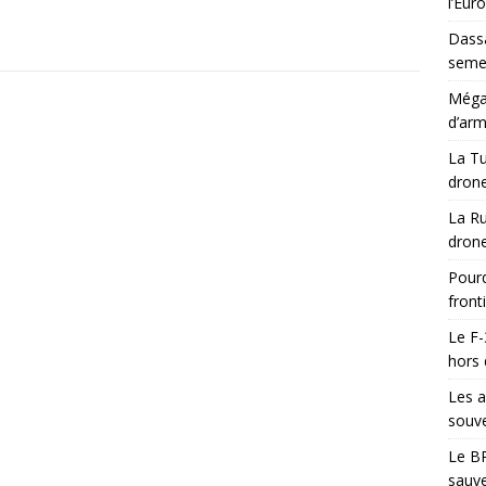
l’Eur
Dassa
semes
Méga-
d’arm
La Tu
drone
La Ru
drone
Pourq
front
Le F-
hors 
Les a
souve
Le BR
sauve