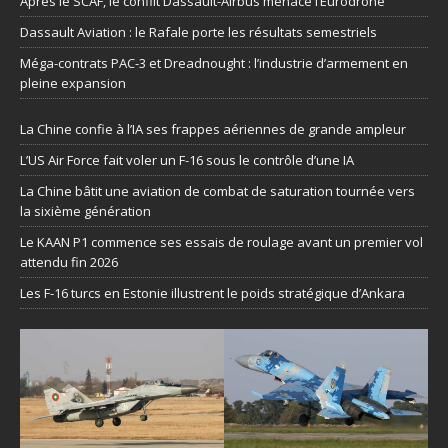
Après le SCAF, le conflit Dassault-Airbus menace l’Eurodrone
Dassault Aviation : le Rafale porte les résultats semestriels
Méga-contrats PAC-3 et Dreadnought : l’industrie d’armement en
pleine expansion
La Chine confie à l’IA ses frappes aériennes de grande ampleur
L’US Air Force fait voler un F-16 sous le contrôle d’une IA
La Chine bâtit une aviation de combat de saturation tournée vers
la sixième génération
Le KAAN P1 commence ses essais de roulage avant un premier vol
attendu fin 2026
Les F-16 turcs en Estonie illustrent le poids stratégique d’Ankara