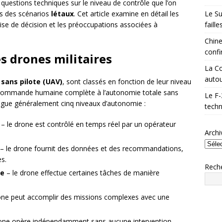
 questions techniques sur le niveau de contrôle que l’on
Le Su
ns des scénarios
létaux
. Cet article examine en détail les
faill
prise de décision et les préoccupations associées à
Chine
confi
 drones militaires
La Co
autou
 sans pilote (UAV)
, sont classés en fonction de leur niveau
élécommande humaine complète à l’autonomie totale sans
Le F-
ingue généralement cinq niveaux d’autonomie :
techn
– le drone est contrôlé en temps réel par un opérateur
Archi
– le drone fournit des données et des recommandations,
es.
Rech
le
– le drone effectue certaines tâches de manière
one peut accomplir des missions complexes avec une
rone opère indépendamment sans aucune intervention