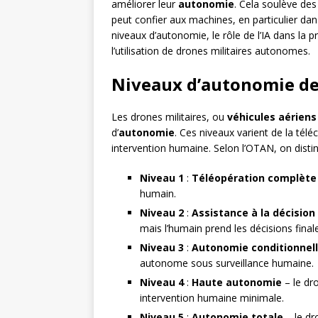
améliorer leur
autonomie
. Cela soulève des
peut confier aux machines, en particulier da
niveaux d’autonomie, le rôle de l’IA dans la 
l’utilisation de drones militaires autonomes.
Niveaux d’autonomie des
Les drones militaires, ou
véhicules aériens
d’
autonomie
. Ces niveaux varient de la t
intervention humaine. Selon l’OTAN, on dist
Niveau 1
:
Téléopération complète
humain.
Niveau 2
:
Assistance à la décision
mais l’humain prend les décisions final
Niveau 3
:
Autonomie conditionnel
autonome sous surveillance humaine.
Niveau 4
:
Haute autonomie
– le dr
intervention humaine minimale.
Niveau 5
:
Autonomie totale
– le d