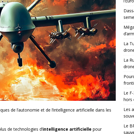
l’Eur
Dassa
semes
Méga-
d’arm
La Tu
drone
La Ru
drone
Pourq
front
Le F-
hors 
Les a
ues de l’autonomie et de l’intelligence artificielle dans les
souve
Le BR
plus de technologies d’
intelligence artificielle
pour
sauve