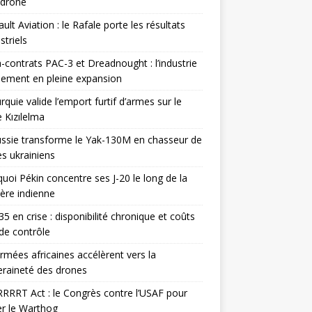
odrone
ult Aviation : le Rafale porte les résultats
triels
contrats PAC-3 et Dreadnought : l’industrie
ement en pleine expansion
rquie valide l’emport furtif d’armes sur le
 Kızılelma
ssie transforme le Yak-130M en chasseur de
s ukrainiens
uoi Pékin concentre ses J-20 le long de la
ière indienne
35 en crise : disponibilité chronique et coûts
de contrôle
rmées africaines accélèrent vers la
raineté des drones
RRRT Act : le Congrès contre l’USAF pour
r le Warthog