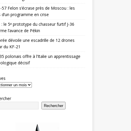
-57 Felon s’écrase près de Moscou : les
es d’un programme en crise
 : le 5ᵉ prototype du chasseur furtif J-36
rme l’avance de Pékin
rée dévoile une escadrille de 12 drones
r du KF-21
35 polonais offre à l’Italie un apprentissage
ologique décisif
ves
ercher
Rechercher