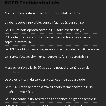
RGPD Confidentialités
Accédez à nos informations
RGPD et confidentialités
.
L’Inde négocie 114 Rafale, dont 94 fabriqués sur son sol
Le H-6N chinois apparaît avec le JL-1 sous escorte de J-20
L’IA pilote un chasseur : 27 interceptions autonomes avec un
capteur infrarouge
Le NGI franchit un test critique sur son moteur de deuxième étage
La France face au choix urgent entre Rafale F4 et Rafale F5
Moscou renforce le Su-57 avec une nouvelle génération de
propulsion
Le U-2 et le « coin du cercueil » à 21 000 mètres d’altitude
Le MQ-4C Triton apprend à travailler directement avec le P-8A
Poséidon grâce à l’IA
La Chine confie à l’IA ses frappes aériennes de grande ampleur