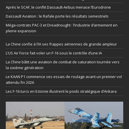
Après le SCAF, le conflit Dassault-Airbus menace l’Eurodrone
Dassault Aviation : le Rafale porte les résultats semestriels
Méga-contrats PAC-3 et Dreadnought : l’industrie d’armement en
pleine expansion
La Chine confie à l’IA ses frappes aériennes de grande ampleur
L’US Air Force fait voler un F-16 sous le contrôle d’une IA
La Chine bâtit une aviation de combat de saturation tournée vers
la sixième génération
Le KAAN P1 commence ses essais de roulage avant un premier vol
attendu fin 2026
Les F-16 turcs en Estonie illustrent le poids stratégique d’Ankara