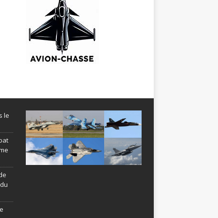
s le
bat
ème
de
ndu
le