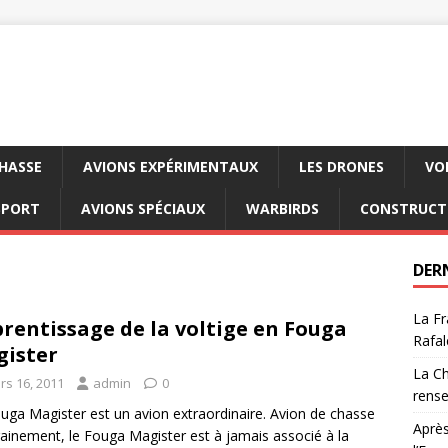
CHASSE
AVIONS EXPÉRIMENTAUX
LES DRONES
VO
SPORT
AVIONS SPÉCIAUX
WARBIRDS
CONSTRUCT
DER
La Fr
rentissage de la voltige en Fouga
Rafal
ister
La Ch
rs 16, 2011
admin
0
rens
uga Magister est un avion extraordinaire. Avion de chasse
Après
rainement, le Fouga Magister est à jamais associé à la