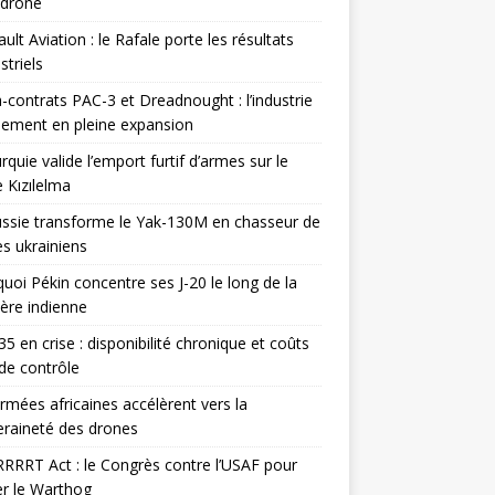
odrone
ult Aviation : le Rafale porte les résultats
triels
contrats PAC-3 et Dreadnought : l’industrie
ement en pleine expansion
rquie valide l’emport furtif d’armes sur le
 Kızılelma
ssie transforme le Yak-130M en chasseur de
s ukrainiens
uoi Pékin concentre ses J-20 le long de la
ière indienne
35 en crise : disponibilité chronique et coûts
de contrôle
rmées africaines accélèrent vers la
raineté des drones
RRRT Act : le Congrès contre l’USAF pour
r le Warthog