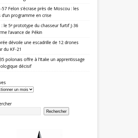
-57 Felon s’écrase près de Moscou : les
es d’un programme en crise
 : le 5ᵉ prototype du chasseur furtif J-36
rme l’avance de Pékin
rée dévoile une escadrille de 12 drones
r du KF-21
35 polonais offre à l’Italie un apprentissage
ologique décisif
ves
ercher
Rechercher