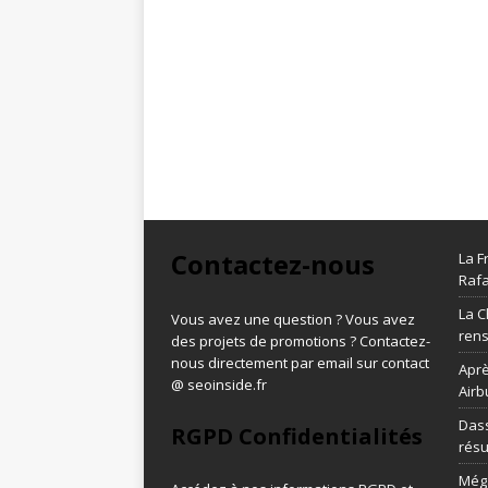
Contactez-nous
La F
Rafa
La C
Vous avez une question ? Vous avez
ren
des projets de promotions ? Contactez-
nous directement par email sur contact
Aprè
@ seoinside.fr
Airb
Dass
RGPD Confidentialités
résu
Méga