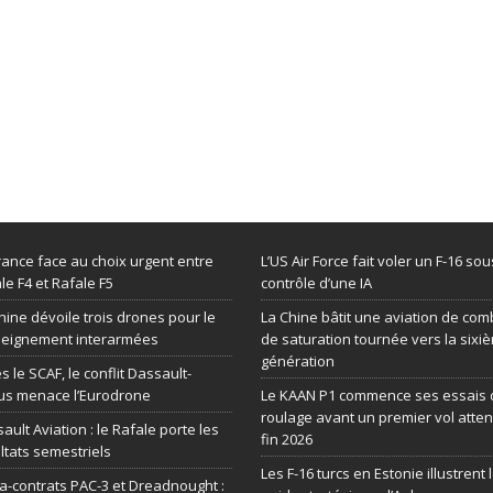
rance face au choix urgent entre
L’US Air Force fait voler un F-16 sou
le F4 et Rafale F5
contrôle d’une IA
hine dévoile trois drones pour le
La Chine bâtit une aviation de com
seignement interarmées
de saturation tournée vers la sixi
génération
s le SCAF, le conflit Dassault-
us menace l’Eurodrone
Le KAAN P1 commence ses essais 
roulage avant un premier vol atte
ault Aviation : le Rafale porte les
fin 2026
ltats semestriels
Les F-16 turcs en Estonie illustrent 
-contrats PAC-3 et Dreadnought :