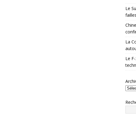
Le Su
faill
Chine
confi
La Co
autou
Le F-
techn
Archi
Rech