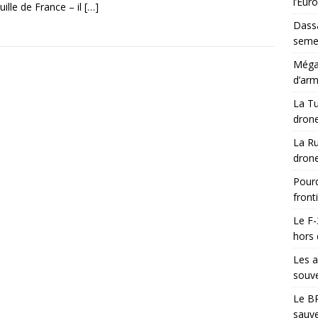
l’Eur
uille de France – il
[…]
Dassa
semes
Méga-
d’arm
La Tu
drone
La Ru
drone
Pourq
front
Le F-
hors 
Les a
souve
Le BR
sauve