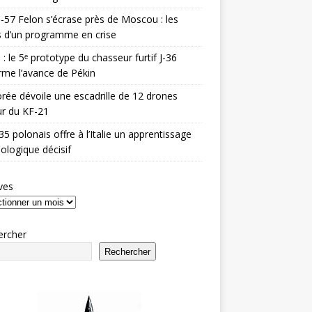
-57 Felon s’écrase près de Moscou : les
es d’un programme en crise
 : le 5ᵉ prototype du chasseur furtif J-36
rme l’avance de Pékin
rée dévoile une escadrille de 12 drones
r du KF-21
35 polonais offre à l’Italie un apprentissage
ologique décisif
ves
ercher
Rechercher