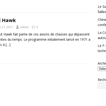
Le Su
faill
E Hawk
Chine
confi
n 21, 2011
admin
0
La Co
E Hawk fait partie de ces avions de chasses qui dépassent
autou
imites du temps. Le programme initialement lancé en 1971 a
is à
[…]
Le F-
techn
Archi
Rech