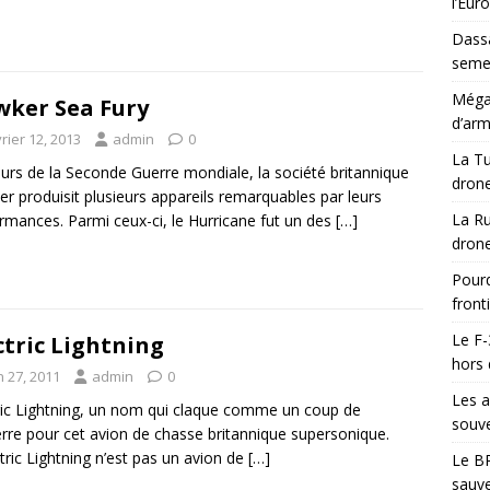
l’Eur
Dassa
semes
Méga-
ker Sea Fury
d’arm
rier 12, 2013
admin
0
La Tu
urs de la Seconde Guerre mondiale, la société britannique
drone
r produisit plusieurs appareils remarquables par leurs
La Ru
rmances. Parmi ceux-ci, le Hurricane fut un des
[…]
drone
Pourq
front
Le F-
ctric Lightning
hors 
n 27, 2011
admin
0
Les a
ric Lightning, un nom qui claque comme un coup de
souve
rre pour cet avion de chasse britannique supersonique.
ctric Lightning n’est pas un avion de
[…]
Le BR
sauve