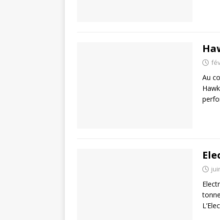
Haw
fév
Au co
Hawke
perfo
Ele
jui
Elect
tonne
L’Ele