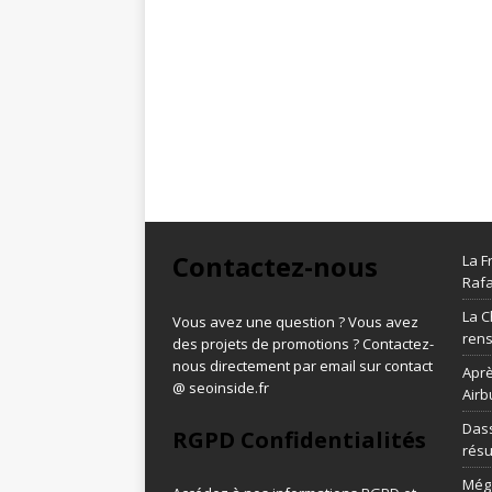
Contactez-nous
La F
Rafa
La C
Vous avez une question ? Vous avez
ren
des projets de promotions ? Contactez-
nous directement par email sur contact
Aprè
@ seoinside.fr
Airb
Dass
RGPD Confidentialités
résu
Méga