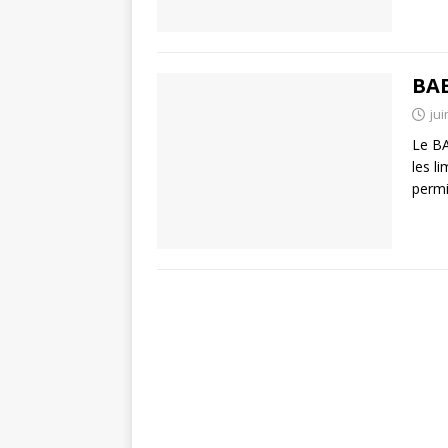
BA
jui
Le BA
les l
perm