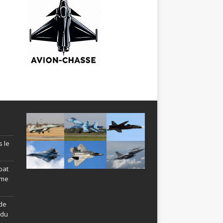
s le
bat
ème
de
ndu