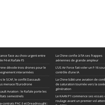
rance face au choix urgent entre
La Chine confie à l’IA ses frappes
le F4 et Rafale F5
aériennes de grande ampleur
hine dévoile trois drones pour le
L’US Air Force fait voler un F-16 sou
seignement interarmées
contrôle d’une IA
s le SCAF, le conflit Dassault-
La Chine bâtit une aviation de com
us menace l’Eurodrone
de saturation tournée vers la sixi
génération
ault Aviation : le Rafale porte les
ltats semestriels
Le KAAN P1 commence ses essais 
roulage avant un premier vol atte
-contrats PAC-3 et Dreadnought :