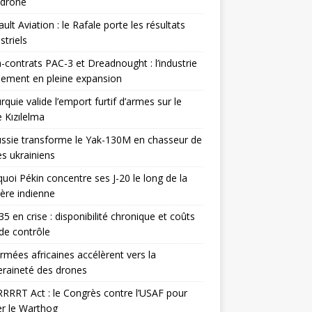
odrone
ult Aviation : le Rafale porte les résultats
triels
contrats PAC-3 et Dreadnought : l’industrie
ement en pleine expansion
rquie valide l’emport furtif d’armes sur le
 Kızılelma
ssie transforme le Yak-130M en chasseur de
s ukrainiens
uoi Pékin concentre ses J-20 le long de la
ière indienne
35 en crise : disponibilité chronique et coûts
de contrôle
rmées africaines accélèrent vers la
raineté des drones
RRRT Act : le Congrès contre l’USAF pour
r le Warthog