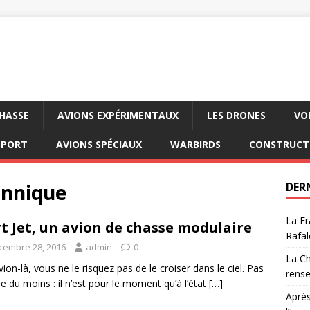
CHASSE
AVIONS EXPÉRIMENTAUX
LES DRONES
VO
SPORT
AVIONS SPÉCIAUX
WARBIRDS
CONSTRUCT
annique
DER
La Fr
t Jet, un avion de chasse modulaire
Rafal
cembre 28, 2016
admin
0
La Ch
vion-là, vous ne le risquez pas de le croiser dans le ciel. Pas
rens
e du moins : il n’est pour le moment qu’à l’état
[…]
Après