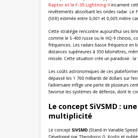
Raptor et le F-35 Lightning II
incarnent cet
revêtements absorbant les ondes radar. Le F
(SER) estimée entre 0,001 et 0,005 mètre carré
Cette stratégie rencontre aujourd’hui ses li
comme le S-400 russe ou le HQ-9 chinois, co
fréquences. Les radars basse fréquence en ba
distances supérieures à 350 kilomètres, même
missile. Cette situation crée un paradoxe : la fu
Les coûts astronomiques de ces plateforme
dépassé les 1 700 milliards de dollars sur l’e
l’adversaire inflige une perte de plusieurs c
favorise les systèmes de défense, dont le coût
Le concept SiVSMD : une 
multiplicité
Le concept
SiVSMD
(Stand-In Variable Speed
Développé par Theodoros G. Kostis et publié