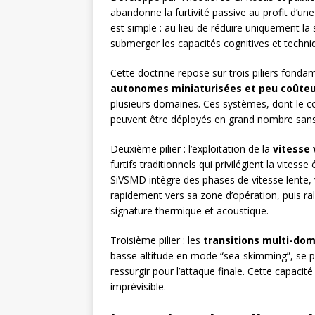
abandonne la furtivité passive au profit d’un
est simple : au lieu de réduire uniquement la 
submerger les capacités cognitives et techniq
Cette doctrine repose sur trois piliers fondame
autonomes miniaturisées et peu coûte
plusieurs domaines. Ces systèmes, dont le coû
peuvent être déployés en grand nombre sans 
Deuxième pilier : l’exploitation de la
vitesse 
furtifs traditionnels qui privilégient la vite
SiVSMD intègre des phases de vitesse lente, v
rapidement vers sa zone d’opération, puis ral
signature thermique et acoustique.
Troisième pilier : les
transitions multi-do
basse altitude en mode “sea-skimming”, se p
ressurgir pour l’attaque finale. Cette capaci
imprévisible.