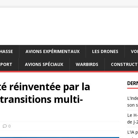
CHASSE
AVIONS EXPÉRIMENTAUX
LES DRONES
VO
SPORT
AVIONS SPÉCIAUX
WARBIRDS
CONSTRUCT
té réinventée par la
DER
 transitions multi-
L’Ind
son s
Le H-
de J-
0
L’IA 