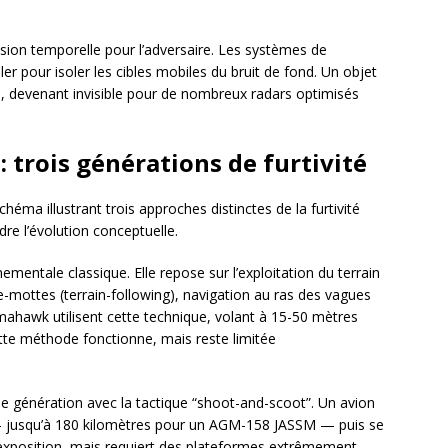
ion temporelle pour l’adversaire. Les systèmes de
er pour isoler les cibles mobiles du bruit de fond. Un objet
es, devenant invisible pour de nombreux radars optimisés
 trois générations de furtivité
ma illustrant trois approches distinctes de la furtivité
re l’évolution conceptuelle.
nementale classique. Elle repose sur l’exploitation du terrain
se-mottes (terrain-following), navigation au ras des vagues
mahawk utilisent cette technique, volant à 15-50 mètres
Cette méthode fonctionne, mais reste limitée
ème génération avec la tactique “shoot-and-scoot”. Un avion
e — jusqu’à 180 kilomètres pour un AGM-158 JASSM — puis se
l’exposition, mais requiert des plateformes extrêmement