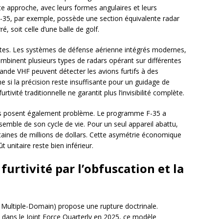
te approche, avec leurs formes angulaires et leurs
-35, par exemple, possède une section équivalente radar
, soit celle d’une balle de golf.
mites. Les systèmes de défense aérienne intégrés modernes,
mbinent plusieurs types de radars opérant sur différentes
nde VHF peuvent détecter les avions furtifs à des
 si la précision reste insuffisante pour un guidage de
rtivité traditionnelle ne garantit plus l’invisibilité complète.
s posent également problème. Le programme F-35 a
nsemble de son cycle de vie. Pour un seul appareil abattu,
entaines de millions de dollars. Cette asymétrie économique
 unitaire reste bien inférieur.
furtivité par l’obfuscation et la
 Multiple-Domain) propose une rupture doctrinale.
 dans le Joint Force Quarterly en 2025, ce modèle