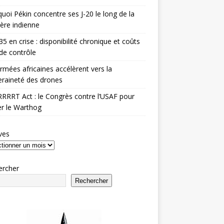
uoi Pékin concentre ses J-20 le long de la
ière indienne
35 en crise : disponibilité chronique et coûts
de contrôle
rmées africaines accélèrent vers la
raineté des drones
RRRT Act : le Congrès contre l’USAF pour
r le Warthog
ves
ercher
Rechercher