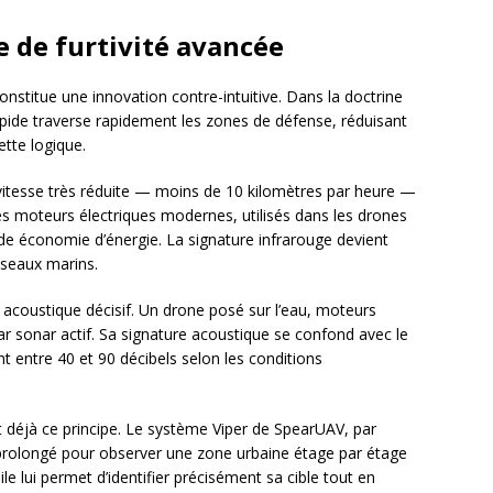
 de furtivité avancée
e constitue une innovation contre-intuitive. Dans la doctrine
 rapide traverse rapidement les zones de défense, réduisant
tte logique.
 vitesse très réduite — moins de 10 kilomètres par heure —
s moteurs électriques modernes, utilisés dans les drones
e économie d’énergie. La signature infrarouge devient
iseaux marins.
acoustique décisif. Un drone posé sur l’eau, moteurs
r sonar actif. Sa signature acoustique se confond avec le
t entre 40 et 90 décibels selon les conditions
déjà ce principe. Le système Viper de SpearUAV, par
 prolongé pour observer une zone urbaine étage par étage
e lui permet d’identifier précisément sa cible tout en