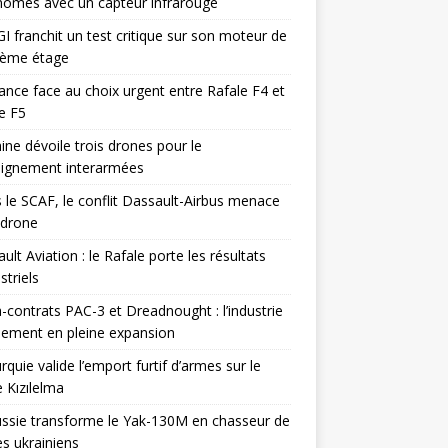
omes avec un capteur infrarouge
I franchit un test critique sur son moteur de
ième étage
ance face au choix urgent entre Rafale F4 et
e F5
ine dévoile trois drones pour le
eignement interarmées
 le SCAF, le conflit Dassault-Airbus menace
odrone
ult Aviation : le Rafale porte les résultats
triels
contrats PAC-3 et Dreadnought : l’industrie
ement en pleine expansion
rquie valide l’emport furtif d’armes sur le
 Kızılelma
ssie transforme le Yak-130M en chasseur de
s ukrainiens