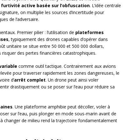
e
furtivité active basée sur l’obfuscation
. L’idée centrale
signature, on multiplie les sources d’incertitude pour
ues de l’adversaire.
ntaux. Premier pilier : l’utilisation de
plateformes
uses
, typiquement des drones capables d’opérer dans
t unitaire se situe entre 50 000 et 500 000 dollars,
risquer des pertes financières catastrophiques.
variable
comme outil tactique. Contrairement aux avions
sse élevée pour traverser rapidement les zones dangereuses, le
oire d’
arrêt complet
. Un drone peut ainsi voler
entir drastiquement ou se poser sur l’eau pour réduire sa
maines
. Une plateforme amphibie peut décoller, voler à
oser sur l’eau, puis plonger en mode sous-marin avant de
té à changer de milieu rend la trajectoire fondamentalement