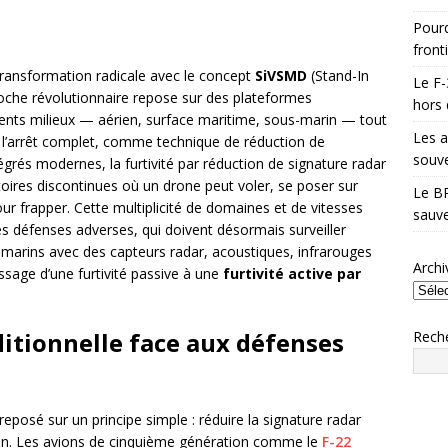
Pourq
front
e transformation radicale avec le concept
SiVSMD
(Stand-In
Le F-
oche révolutionnaire repose sur des plateformes
hors 
rents milieux — aérien, surface maritime, sous-marin — tout
Les a
 l’arrêt complet, comme technique de réduction de
souve
grés modernes, la furtivité par réduction de signature radar
toires discontinues où un drone peut voler, se poser sur
Le BR
our frapper. Cette multiplicité de domaines et de vitesses
sauve
s défenses adverses, qui doivent désormais surveiller
s marins avec des capteurs radar, acoustiques, infrarouges
Archi
sage d’une furtivité passive à une
furtivité active par
aditionnelle face aux défenses
Rech
 reposé sur un principe simple : réduire la signature radar
ion. Les avions de cinquième génération comme le
F-22