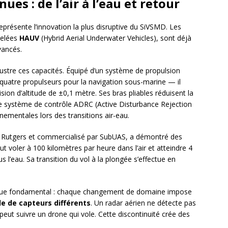
ues : de l’air à l’eau et retour
eprésente l’innovation la plus disruptive du SiVSMD. Les
pelées
HAUV
(Hybrid Aerial Underwater Vehicles), sont déjà
vancés.
lustre ces capacités. Équipé d’un système de propulsion
 quatre propulseurs pour la navigation sous-marine — il
ision d’altitude de ±0,1 mètre. Ses bras pliables réduisent la
. Le système de contrôle ADRC (Active Disturbance Rejection
ementales lors des transitions air-eau.
té Rutgers et commercialisé par SubUAS, a démontré des
t voler à 100 kilomètres par heure dans l’air et atteindre 4
 l’eau. Sa transition du vol à la plongée s’effectue en
tique fondamental : chaque changement de domaine impose
e de capteurs différents
. Un radar aérien ne détecte pas
ut suivre un drone qui vole. Cette discontinuité crée des