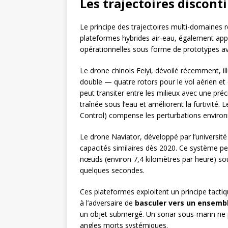
Les trajectoires discontin
Le principe des trajectoires multi-domaines r
plateformes hybrides air-eau, également ap
opérationnelles sous forme de prototypes a
Le drone chinois Feiyi, dévoilé récemment, il
double — quatre rotors pour le vol aérien et
peut transiter entre les milieux avec une préc
traînée sous l’eau et améliorent la furtivité
Control) compense les perturbations environn
Le drone Naviator, développé par l’universi
capacités similaires dès 2020. Ce système peu
nœuds (environ 7,4 kilomètres par heure) sous
quelques secondes.
Ces plateformes exploitent un principe tac
à l’adversaire de
basculer vers un ensembl
un objet submergé. Un sonar sous-marin ne pe
angles morts systémiques.