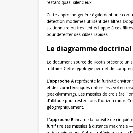
restant quasi-silencieux.
Cette approche génère également une confus
détection modernes utilisent des filtres Doppl
stationnaire ou très lent échappe à ces filtr
pour détecter des cibles rapides.
Le diagramme doctrinal :
Le document source de Kostis présente un sché
militaire. Cette typologie permet de comprend
L’
approche A
représente la furtivité environ
et des caractéristiques naturelles : vol en ra
(sea-skimming). Les missiles de croisière To
d’altitude pour rester sous l’horizon radar. 
géographiquement.
L’
approche B
incarne la furtivité de cinqui
furtif tire ses missiles à distance maximal
retire rapidement. Cette stratégie minimise 