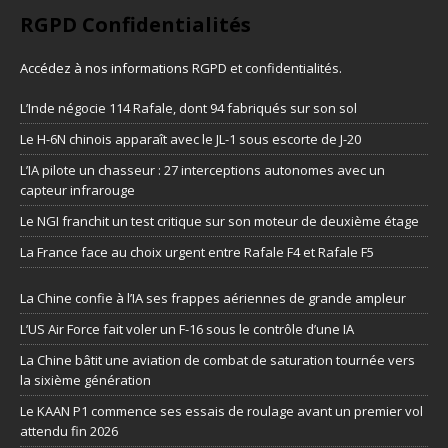
RGPD Confidentialités
Accédez à nos informations
RGPD et confidentialités
.
L’Inde négocie 114 Rafale, dont 94 fabriqués sur son sol
Le H-6N chinois apparaît avec le JL-1 sous escorte de J-20
L’IA pilote un chasseur : 27 interceptions autonomes avec un
capteur infrarouge
Le NGI franchit un test critique sur son moteur de deuxième étage
La France face au choix urgent entre Rafale F4 et Rafale F5
La Chine confie à l’IA ses frappes aériennes de grande ampleur
L’US Air Force fait voler un F-16 sous le contrôle d’une IA
La Chine bâtit une aviation de combat de saturation tournée vers
la sixième génération
Le KAAN P1 commence ses essais de roulage avant un premier vol
attendu fin 2026