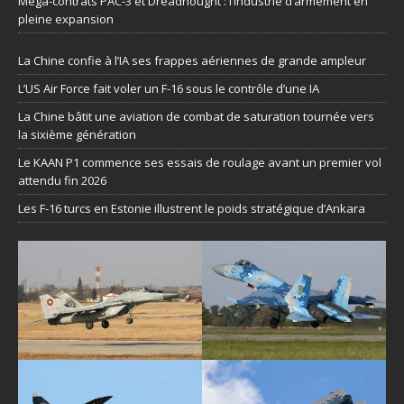
Méga-contrats PAC-3 et Dreadnought : l’industrie d’armement en
pleine expansion
La Chine confie à l’IA ses frappes aériennes de grande ampleur
L’US Air Force fait voler un F-16 sous le contrôle d’une IA
La Chine bâtit une aviation de combat de saturation tournée vers
la sixième génération
Le KAAN P1 commence ses essais de roulage avant un premier vol
attendu fin 2026
Les F-16 turcs en Estonie illustrent le poids stratégique d’Ankara