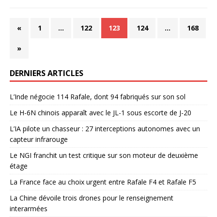
«
1
…
122
123
124
…
168
»
DERNIERS ARTICLES
L’Inde négocie 114 Rafale, dont 94 fabriqués sur son sol
Le H-6N chinois apparaît avec le JL-1 sous escorte de J-20
L’IA pilote un chasseur : 27 interceptions autonomes avec un
capteur infrarouge
Le NGI franchit un test critique sur son moteur de deuxième
étage
La France face au choix urgent entre Rafale F4 et Rafale F5
La Chine dévoile trois drones pour le renseignement
interarmées