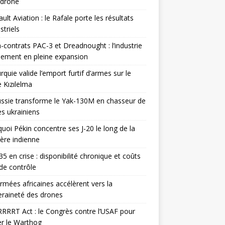
odrone
ult Aviation : le Rafale porte les résultats
triels
contrats PAC-3 et Dreadnought : l’industrie
ement en pleine expansion
rquie valide l’emport furtif d’armes sur le
 Kızılelma
ssie transforme le Yak-130M en chasseur de
s ukrainiens
uoi Pékin concentre ses J-20 le long de la
ière indienne
35 en crise : disponibilité chronique et coûts
de contrôle
rmées africaines accélèrent vers la
raineté des drones
RRRT Act : le Congrès contre l’USAF pour
r le Warthog