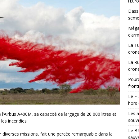
l’Eur
Dassa
semes
Méga-
d’arm
La Tu
drone
La Ru
drone
Pourq
front
Le F-
hors 
Les a
e l’Airbus A400M, sa capacité de largage de 20 000 litres et
souve
 les incendies.
Le BR
r diverses missions, fait une percée remarquable dans la
sauve