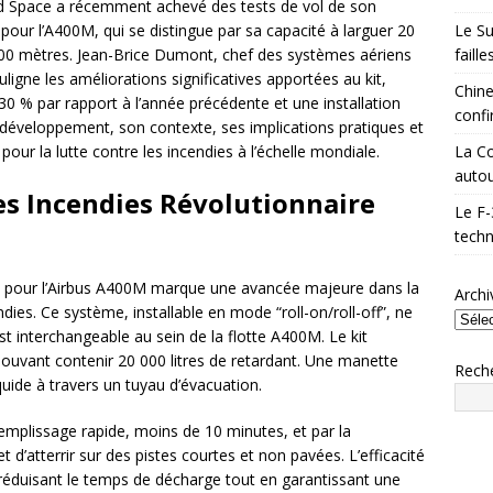
and Space a récemment achevé des tests de vol de son
Le Su
 pour l’A400M, qui se distingue par sa capacité à larguer 20
faill
 400 mètres. Jean-Brice Dumont, chef des systèmes aériens
ligne les améliorations significatives apportées au kit,
Chine
0 % par rapport à l’année précédente et une installation
confi
e développement, son contexte, ses implications pratiques et
La Co
our la lutte contre les incendies à l’échelle mondiale.
autou
les Incendies Révolutionnaire
Le F-
techn
ppé pour l’Airbus A400M marque une avancée majeure dans la
Archi
dies. Ce système, installable en mode “roll-on/roll-off”, ne
st interchangeable au sein de la flotte A400M. Le kit
ouvant contenir 20 000 litres de retardant. Une manette
Rech
quide à travers un tuyau d’évacuation.
emplissage rapide, moins de 10 minutes, et par la
 d’atterrir sur des pistes courtes et non pavées. L’efficacité
 réduisant le temps de décharge tout en garantissant une