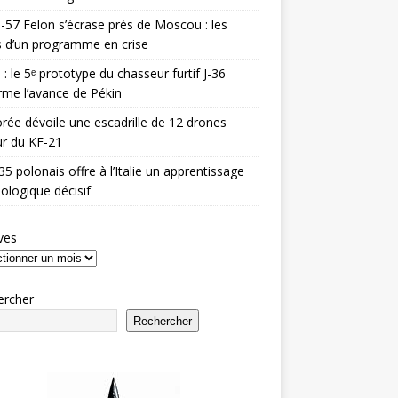
-57 Felon s’écrase près de Moscou : les
es d’un programme en crise
 : le 5ᵉ prototype du chasseur furtif J-36
rme l’avance de Pékin
rée dévoile une escadrille de 12 drones
r du KF-21
35 polonais offre à l’Italie un apprentissage
ologique décisif
ves
ercher
Rechercher