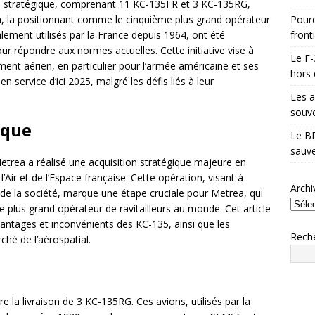
ition stratégique, comprenant 11 KC-135FR et 3 KC-135RG,
Pourq
ea, la positionnant comme le cinquième plus grand opérateur
front
ialement utilisés par la France depuis 1964, ont été
 répondre aux normes actuelles. Cette initiative vise à
Le F-
ment aérien, en particulier pour l’armée américaine et ses
hors 
n service d’ici 2025, malgré les défis liés à leur
Les a
souve
ique
Le BR
sauve
Metrea a réalisé une acquisition stratégique majeure en
’Air et de l’Espace française. Cette opération, visant à
Archi
l de la société, marque une étape cruciale pour Metrea, qui
plus grand opérateur de ravitailleurs au monde. Cet article
avantages et inconvénients des KC-135, ainsi que les
Rech
ché de l’aérospatial.
 la livraison de 3 KC-135RG. Ces avions, utilisés par la