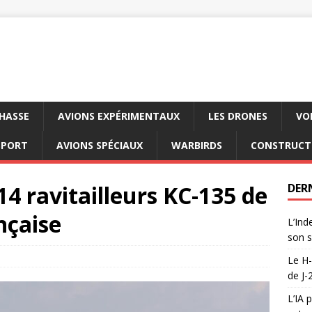
CHASSE
AVIONS EXPÉRIMENTAUX
LES DRONES
VO
SPORT
AVIONS SPÉCIAUX
WARBIRDS
CONSTRUCT
14 ravitailleurs KC-135 de
DER
ançaise
L’Ind
son s
Le H-
de J-
L’IA 