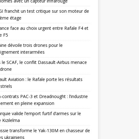
omes avec un capteur infrarouge
I franchit un test critique sur son moteur de
ième étage
ance face au choix urgent entre Rafale F4 et
e F5
ine dévoile trois drones pour le
eignement interarmées
 le SCAF, le conflit Dassault-Airbus menace
odrone
ult Aviation : le Rafale porte les résultats
triels
contrats PAC-3 et Dreadnought : l’industrie
ement en pleine expansion
rquie valide l’emport furtif d’armes sur le
 Kızılelma
ssie transforme le Yak-130M en chasseur de
s ukrainiens