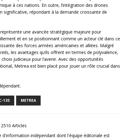
omique à ces nations. En outre, l’intégration des drones
ion significative, répondant à la demande croissante de
a représente une avancée stratégique majeure pour
taillement et en se positionnant comme un acteur clé dans ce
sante des forces armées américaines et alliées. Malgré
areils, les avantages qu’ils offrent en termes de polyvalence,
n choix judicieux pour l’avenir. Avec des opportunités
ational, Metrea est bien placé pour jouer un rôle crucial dans
ndépendant.
C-135
METREA
2510 Articles
e d'information indépendant dont l'équipe éditoriale est