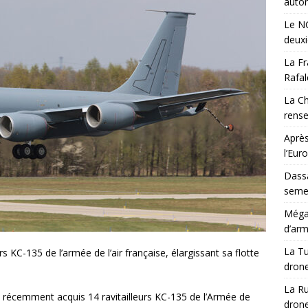
auton
Le NG
deux
La Fr
Rafal
La Ch
rens
Après
l’Eur
Dassa
semes
Méga-
d’arm
La Tu
rs KC-135 de l’armée de l’air française, élargissant sa flotte
drone
La Ru
a récemment acquis 14 ravitailleurs KC-135 de l’Armée de
drone