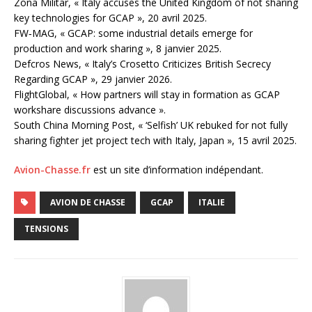
Zona Militar, « Italy accuses the United Kingdom of not sharing
key technologies for GCAP », 20 avril 2025.
FW‑MAG, « GCAP: some industrial details emerge for
production and work sharing », 8 janvier 2025.
Defcros News, « Italy’s Crosetto Criticizes British Secrecy
Regarding GCAP », 29 janvier 2026.
FlightGlobal, « How partners will stay in formation as GCAP
workshare discussions advance ».
South China Morning Post, « ‘Selfish’ UK rebuked for not fully
sharing fighter jet project tech with Italy, Japan », 15 avril 2025.
Avion-Chasse.fr
est un site d’information indépendant.
AVION DE CHASSE
GCAP
ITALIE
TENSIONS