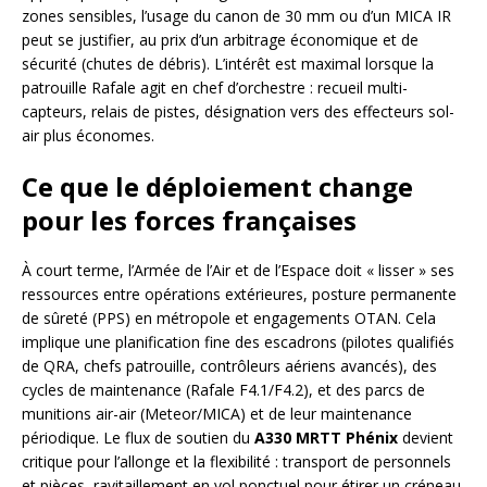
zones sensibles, l’usage du canon de 30 mm ou d’un MICA IR
peut se justifier, au prix d’un arbitrage économique et de
sécurité (chutes de débris). L’intérêt est maximal lorsque la
patrouille Rafale agit en chef d’orchestre : recueil multi-
capteurs, relais de pistes, désignation vers des effecteurs sol-
air plus économes.
Ce que le déploiement change
pour les forces françaises
À court terme, l’Armée de l’Air et de l’Espace doit « lisser » ses
ressources entre opérations extérieures, posture permanente
de sûreté (PPS) en métropole et engagements OTAN. Cela
implique une planification fine des escadrons (pilotes qualifiés
de QRA, chefs patrouille, contrôleurs aériens avancés), des
cycles de maintenance (Rafale F4.1/F4.2), et des parcs de
munitions air-air (Meteor/MICA) et de leur maintenance
périodique. Le flux de soutien du
A330 MRTT Phénix
devient
critique pour l’allonge et la flexibilité : transport de personnels
et pièces, ravitaillement en vol ponctuel pour étirer un créneau