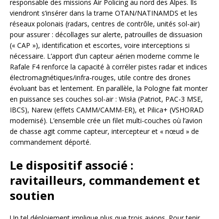
responsable des missions Air Policing au nord des Alpes. Ils
viendront s’insérer dans la trame OTAN/NATINAMDS et les
réseaux polonais (radars, centres de contrôle, unités sol-air)
pour assurer : décollages sur alerte, patrouilles de dissuasion
(« CAP »), identification et escortes, voire interceptions si
nécessaire. L’apport d’un capteur aérien moderne comme le
Rafale F4 renforce la capacité à corréler pistes radar et indices
électromagnétiques/infra-rouges, utile contre des drones
évoluant bas et lentement. En parallèle, la Pologne fait monter
en puissance ses couches sol-air : Wisła (Patriot, PAC-3 MSE,
IBCS), Narew (effets CAMM/CAMM-ER), et Pilica+ (VSHORAD
modernisé). L’ensemble crée un filet multi-couches où l’avion
de chasse agit comme capteur, intercepteur et « nœud » de
commandement déporté.
Le dispositif associé :
ravitailleurs, commandement et
soutien
Un tel déploiement implique plus que trois avions. Pour tenir