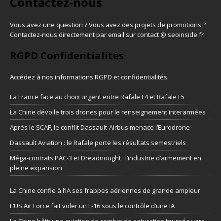
Contactez-nous
Vous avez une question ? Vous avez des projets de promotions ?
Contactez-nous directement par email sur contact @ seoinside.fr
RGPD Confidentialités
Accédez à nos informations
RGPD et confidentialités
.
La France face au choix urgent entre Rafale F4 et Rafale F5
La Chine dévoile trois drones pour le renseignement interarmées
Après le SCAF, le conflit Dassault-Airbus menace l’Eurodrone
Dassault Aviation : le Rafale porte les résultats semestriels
Méga-contrats PAC-3 et Dreadnought : l’industrie d’armement en
pleine expansion
La Chine confie à l’IA ses frappes aériennes de grande ampleur
L’US Air Force fait voler un F-16 sous le contrôle d’une IA
La Chine bâtit une aviation de combat de saturation tournée vers