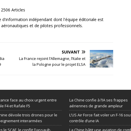
2506 Articles
e d'information indépendant dont l'équipe éditoriale est
aéronautiques et de pilotes professionnels.
SUIVANT
dia
La France rejoint l’Allemagne, l’Italie et
9
la Pologne pour le projet ELSA
rance face au choix urgent entre
La Chine confie à l’IA ses frappes
le F4 et Rafale F5
aériennes de grande ampleur
hine dévoile trois drones pour le
L’US Air Force fait voler un F-16 sou
seignement interarmées
contrôle d’une IA
s le SCAF, le conflit Dassault-
La Chine bâtit une aviation de com