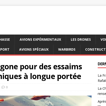
CHASSE
AVIONS EXPÉRIMENTAUX
LES DRONES
VO
SPORT
AVIONS SPÉCIAUX
WARBIRDS
CONSTRUCT
agone pour des essaims
DER
niques à longue portée
La Fr
Rafal
0
La Ch
rens
Après