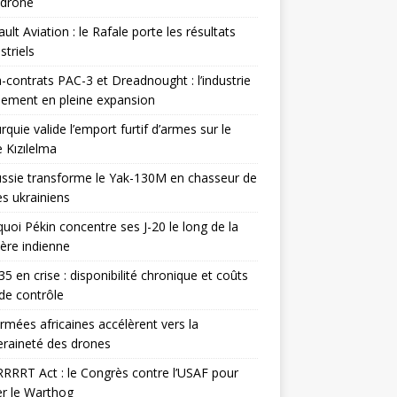
odrone
ult Aviation : le Rafale porte les résultats
triels
contrats PAC-3 et Dreadnought : l’industrie
ement en pleine expansion
rquie valide l’emport furtif d’armes sur le
 Kızılelma
ssie transforme le Yak-130M en chasseur de
s ukrainiens
uoi Pékin concentre ses J-20 le long de la
ière indienne
35 en crise : disponibilité chronique et coûts
de contrôle
rmées africaines accélèrent vers la
raineté des drones
RRRT Act : le Congrès contre l’USAF pour
r le Warthog