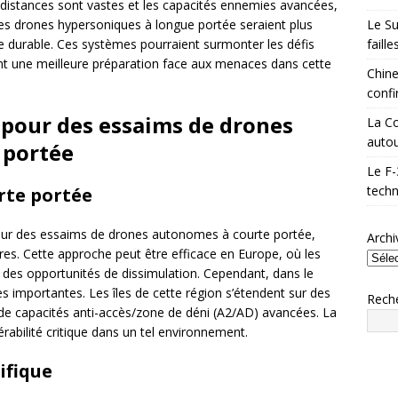
s distances sont vastes et les capacités ennemies avancées,
Le Su
 Des drones hypersoniques à longue portée seraient plus
faill
re durable. Ces systèmes pourraient surmonter les défis
ant une meilleure préparation face aux menaces dans cette
Chine
confi
 pour des essaims de drones
La Co
autou
 portée
Le F-
techn
urte portée
sur des essaims de drones autonomes à courte portée,
Archi
es. Cette approche peut être efficace en Europe, où les
re des opportunités de dissimulation. Cependant, dans le
es importantes. Les îles de cette région s’étendent sur des
Rech
e de capacités anti-accès/zone de déni (A2/AD) avancées. La
rabilité critique dans un tel environnement.
ifique