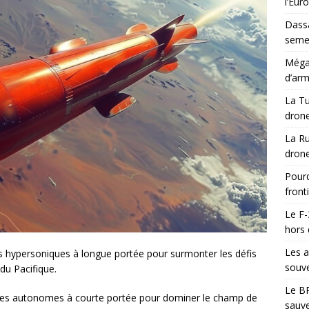
l’Eur
Dassa
semes
Méga-
d’arm
La Tu
drone
La Ru
drone
Pourq
front
Le F-
hors 
Les a
 hypersoniques à longue portée pour surmonter les défis
souve
du Pacifique.
Le BR
es autonomes à courte portée pour dominer le champ de
sauve