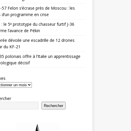
-57 Felon s’écrase près de Moscou : les
es d’un programme en crise
 : le 5ᵉ prototype du chasseur furtif J-36
rme l’avance de Pékin
rée dévoile une escadrille de 12 drones
r du KF-21
35 polonais offre à l’Italie un apprentissage
ologique décisif
ves
ercher
Rechercher