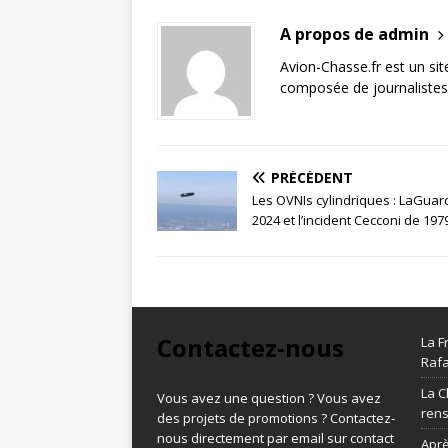
A propos de admin
Avion-Chasse.fr est un sit
composée de journalistes 
PRÉCÉDENT
Les OVNIs cylindriques : LaGuar
2024 et l’incident Cecconi de 197
Contactez-nous
La F
Rafa
La C
Vous avez une question ? Vous avez
ren
des projets de promotions ? Contactez-
nous directement par email sur contact
Aprè