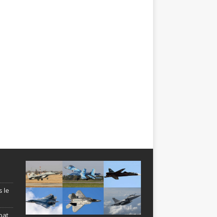
s le
bat