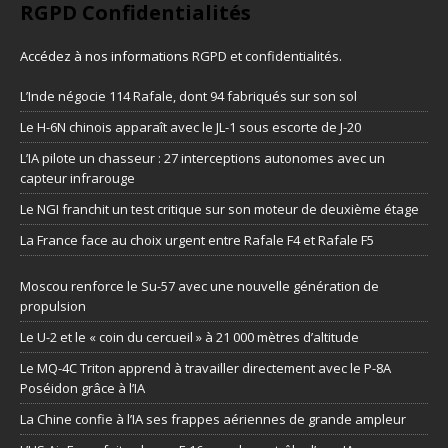
RGPD Confidentialités
Accédez à nos informations
RGPD et confidentialités
.
L’Inde négocie 114 Rafale, dont 94 fabriqués sur son sol
Le H-6N chinois apparaît avec le JL-1 sous escorte de J-20
L’IA pilote un chasseur : 27 interceptions autonomes avec un
capteur infrarouge
Le NGI franchit un test critique sur son moteur de deuxième étage
La France face au choix urgent entre Rafale F4 et Rafale F5
Moscou renforce le Su-57 avec une nouvelle génération de
propulsion
Le U-2 et le « coin du cercueil » à 21 000 mètres d’altitude
Le MQ-4C Triton apprend à travailler directement avec le P-8A
Poséidon grâce à l’IA
La Chine confie à l’IA ses frappes aériennes de grande ampleur