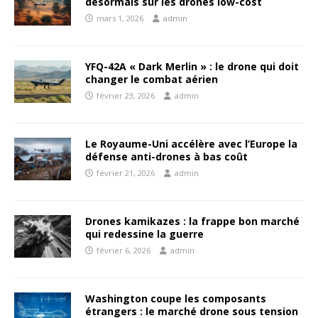
désormais sur les drones low-cost
mars 1, 2026
admin
YFQ-42A « Dark Merlin » : le drone qui doit
changer le combat aérien
février 23, 2026
admin
Le Royaume-Uni accélère avec l’Europe la
défense anti-drones à bas coût
février 21, 2026
admin
Drones kamikazes : la frappe bon marché
qui redessine la guerre
février 6, 2026
admin
Washington coupe les composants
étrangers : le marché drone sous tension