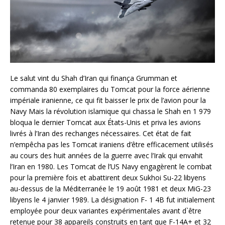
Le salut vint du Shah d’Iran qui finança Grumman et
commanda 80 exemplaires du Tomcat pour la force aérienne
impériale iranienne, ce qui fit baisser le prix de l’avion pour la
Navy Mais la révolution islamique qui chassa le Shah en 1 979
bloqua le dernier Tomcat aux États-Unis et priva les avions
livrés à l’Iran des rechanges nécessaires. Cet état de fait
n’empêcha pas les Tomcat iraniens d’être efficacement utilisés
au cours des huit années de la guerre avec l’Irak qui envahit
l’Iran en 1980. Les Tomcat de l’US Navy engagèrent le combat
pour la première fois et abattirent deux Sukhoi Su-22 libyens
au-dessus de la Méditerranée le 19 août 1981 et deux MiG-23
libyens le 4 janvier 1989. La désignation F- 1 4B fut initialement
employée pour deux variantes expérimentales avant d`être
retenue pour 38 appareils construits en tant que F-14A+ et 32