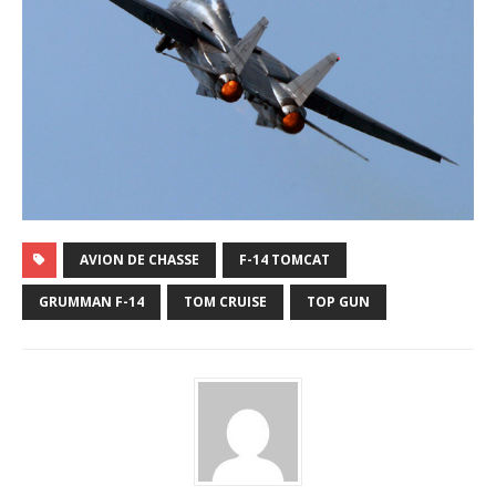
AVION DE CHASSE
F-14 TOMCAT
GRUMMAN F-14
TOM CRUISE
TOP GUN