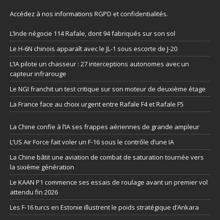
Accédez à nos informations
RGPD et confidentialités
.
L’Inde négocie 114 Rafale, dont 94 fabriqués sur son sol
Le H-6N chinois apparaît avec le JL-1 sous escorte de J-20
L’IA pilote un chasseur : 27 interceptions autonomes avec un
capteur infrarouge
Le NGI franchit un test critique sur son moteur de deuxième étage
La France face au choix urgent entre Rafale F4 et Rafale F5
La Chine confie à l’IA ses frappes aériennes de grande ampleur
L’US Air Force fait voler un F-16 sous le contrôle d’une IA
La Chine bâtit une aviation de combat de saturation tournée vers
la sixième génération
Le KAAN P1 commence ses essais de roulage avant un premier vol
attendu fin 2026
Les F-16 turcs en Estonie illustrent le poids stratégique d’Ankara