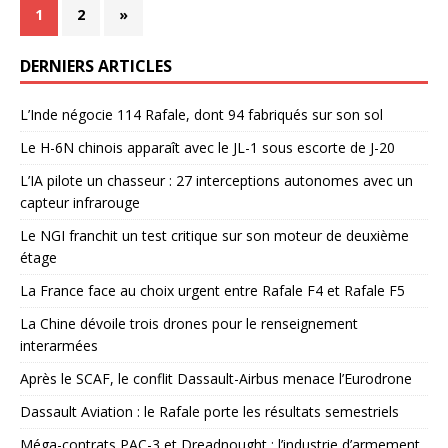
1
2
»
DERNIERS ARTICLES
L’Inde négocie 114 Rafale, dont 94 fabriqués sur son sol
Le H-6N chinois apparaît avec le JL-1 sous escorte de J-20
L’IA pilote un chasseur : 27 interceptions autonomes avec un
capteur infrarouge
Le NGI franchit un test critique sur son moteur de deuxième
étage
La France face au choix urgent entre Rafale F4 et Rafale F5
La Chine dévoile trois drones pour le renseignement
interarmées
Après le SCAF, le conflit Dassault-Airbus menace l’Eurodrone
Dassault Aviation : le Rafale porte les résultats semestriels
Méga-contrats PAC-3 et Dreadnought : l’industrie d’armement