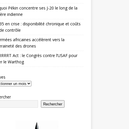
uoi Pékin concentre ses J-20 le long de la
ière indienne
35 en crise : disponibilité chronique et coûts
de contrôle
rmées africaines accélèrent vers la
raineté des drones
RRRT Act : le Congrès contre l’USAF pour
r le Warthog
ves
ercher
Rechercher