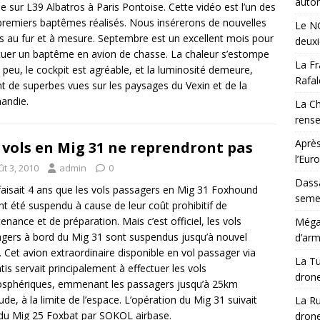
auton
e sur L39 Albatros à Paris Pontoise. Cette vidéo est l’un des
premiers baptêmes réalisés. Nous insérerons de nouvelles
Le NG
s au fur et à mesure. Septembre est un excellent mois pour
deux
tuer un baptême en avion de chasse. La chaleur s’estompe
La Fr
 peu, le cockpit est agréable, et la luminosité demeure,
Rafal
nt de superbes vues sur les paysages du Vexin et de la
andie.
La Ch
rens
Après
 vols en Mig 31 ne reprendront pas
l’Eur
t 3, 2010
admin
0
Dassa
faisait 4 ans que les vols passagers en Mig 31 Foxhound
semes
nt été suspendu à cause de leur coût prohibitif de
enance et de préparation. Mais c’est officiel, les vols
Méga-
gers à bord du Mig 31 sont suspendus jusqu’à nouvel
d’arm
. Cet avion extraordinaire disponible en vol passager via
La Tu
is servait principalement à effectuer les vols
drone
osphériques, emmenant les passagers jusqu’à 25km
tude, à la limite de l’espace. L’opération du Mig 31 suivait
La Ru
 du Mig 25 Foxbat par SOKOL airbase.
drone