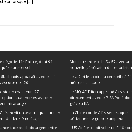
cheur lorsque
[…]
de négocie 114 Rafale, dont 94
Moscou renforce le Su-57 avec un
iqués sur son sol
nouvelle génération de propulsion
-6N chinois apparaît avec le JL-1
Le U-2 et le « coin du cercueil » à 2
 escorte de J-20
mètres d’altitude
 pilote un chasseur : 27
Le MQ-4C Triton apprend à travaill
rceptions autonomes avec un
directement avec le P-8A Poséidon
eur infrarouge
grâce à l’IA
GI franchit un test critique sur son
La Chine confie à l’IA ses frappes
eur de deuxième étage
aériennes de grande ampleur
rance face au choix urgent entre
L’US Air Force fait voler un F-16 sou