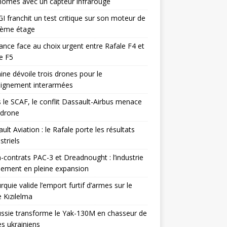
omes avec un capteur infrarouge
I franchit un test critique sur son moteur de
ième étage
ance face au choix urgent entre Rafale F4 et
e F5
ine dévoile trois drones pour le
eignement interarmées
 le SCAF, le conflit Dassault-Airbus menace
odrone
ult Aviation : le Rafale porte les résultats
triels
contrats PAC-3 et Dreadnought : l’industrie
ement en pleine expansion
rquie valide l’emport furtif d’armes sur le
 Kızılelma
ssie transforme le Yak-130M en chasseur de
s ukrainiens