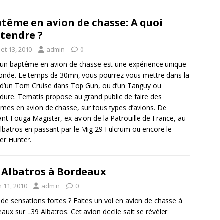
tême en avion de chasse: A quoi
ttendre ?
llet 13, 2010
admin
0
 un baptême en avion de chasse est une expérience unique
nde. Le temps de 30mn, vous pourrez vous mettre dans la
d’un Tom Cruise dans Top Gun, ou d’un Tanguy ou
dure. Tematis propose au grand public de faire des
mes en avion de chasse, sur tous types d’avions. De
gant Fouga Magister, ex-avion de la Patrouille de France, au
lbatros en passant par le Mig 29 Fulcrum ou encore le
r Hunter.
 Albatros à Bordeaux
n 11, 2010
admin
0
 de sensations fortes ? Faites un vol en avion de chasse à
aux sur L39 Albatros. Cet avion docile sait se révéler