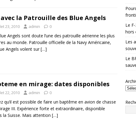
Pourq
front
 avec la Patrouille des Blue Angels
Le F-
llet 23, 2010
admin
0
hors 
lue Angels sont doute l’une des patrouille aérienne les plus
Les a
res au monde. Patrouille officielle de la Navy Américaine,
souve
lue Angels volent sur
[…]
Le BR
sauve
Archi
teme en mirage: dates disponibles
llet 22, 2010
admin
0
z qu’il est possible de faire un baptême en avion de chasse
Rech
irage III. Expérience forte et extraordinaire, disponible
s la Suisse. Mais attention
[…]