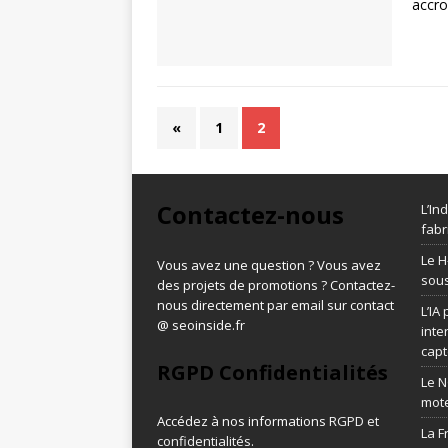
accro
«
1
2
Contactez-nous
L’In
fabr
Le H
Vous avez une question ? Vous avez
sous
des projets de promotions ? Contactez-
nous directement par email sur contact
L’IA
@ seoinside.fr
inte
capt
RGPD Confidentialités
Le N
mot
Accédez à nos informations
RGPD et
La F
confidentialités
.