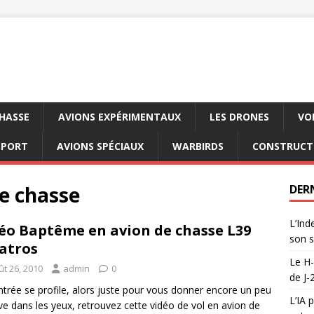
CHASSE
AVIONS EXPÉRIMENTAUX
LES DRONES
VO
SPORT
AVIONS SPÉCIAUX
WARBIRDS
CONSTRUCT
e chasse
DER
L’Ind
éo Baptême en avion de chasse L39
son s
atros
Le H-
ût 26, 2010
admin
0
de J-
ntrée se profile, alors juste pour vous donner encore un peu
L’IA 
ve dans les yeux, retrouvez cette vidéo de vol en avion de