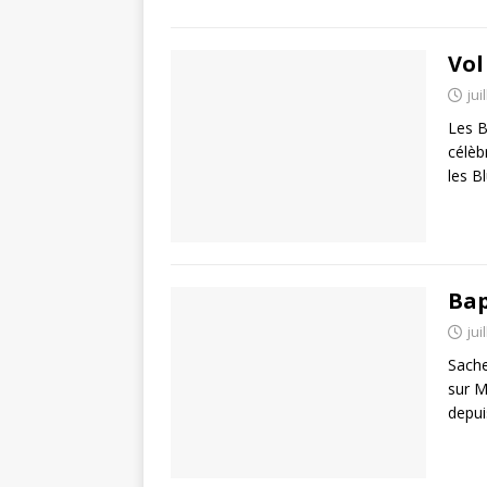
Vol
jui
Les B
célèb
les B
Bap
jui
Sache
sur M
depui