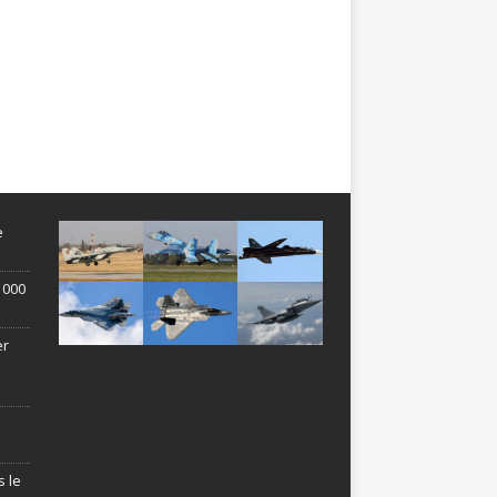
e
1 000
er
s le