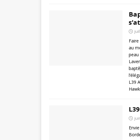
Bap
s’a
jui
Faire
au mo
peau 
Laver
baptê
l’élé
L39 A
Hawke
L39
jui
Envie
Borde