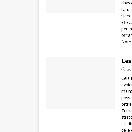
chass
tout 
vidéo
effec
peu à
offra
Norm
Les
aoû
Cela 
avaie
maint
passa
ordre
Temat
strat
d’alti
celle