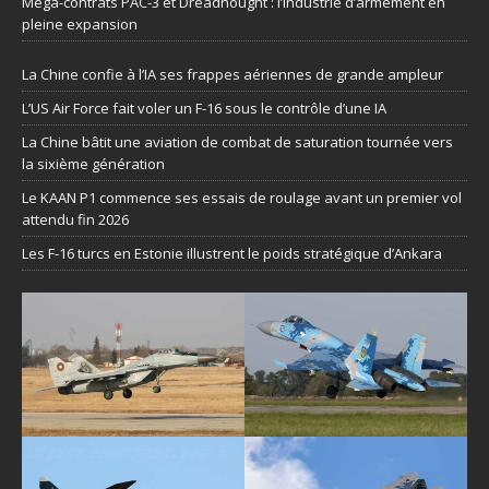
Méga-contrats PAC-3 et Dreadnought : l’industrie d’armement en
pleine expansion
La Chine confie à l’IA ses frappes aériennes de grande ampleur
L’US Air Force fait voler un F-16 sous le contrôle d’une IA
La Chine bâtit une aviation de combat de saturation tournée vers
la sixième génération
Le KAAN P1 commence ses essais de roulage avant un premier vol
attendu fin 2026
Les F-16 turcs en Estonie illustrent le poids stratégique d’Ankara