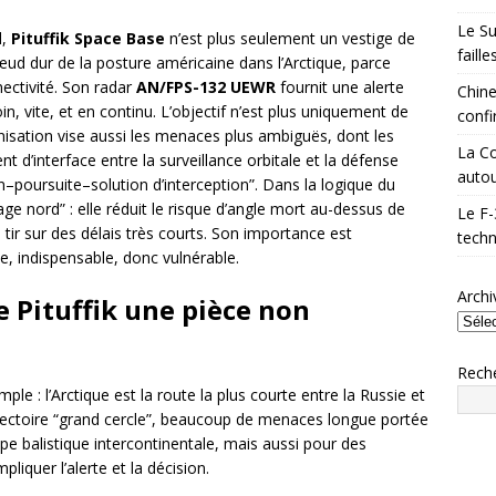
Le Su
d,
Pituffik Space Base
n’est plus seulement un vestige de
faill
nœud dur de la posture américaine dans l’Arctique, parce
ectivité. Son radar
AN/FPS-132 UEWR
fournit une alerte
Chine
oin, vite, et en continu. L’objectif n’est plus uniquement de
confi
ernisation vise aussi les menaces plus ambiguës, dont les
La Co
t d’interface entre la surveillance orbitale et la défense
autou
on–poursuite–solution d’interception”. Dans la logique du
crage nord” : elle réduit le risque d’angle mort au-dessus de
Le F-
 tir sur des délais très courts. Son importance est
techn
xe, indispensable, donc vulnérable.
Archi
e Pituffik une pièce non
Rech
ple : l’Arctique est la route la plus courte entre la Russie et
jectoire “grand cercle”, beaucoup de menaces longue portée
ppe balistique intercontinentale, mais aussi pour des
liquer l’alerte et la décision.