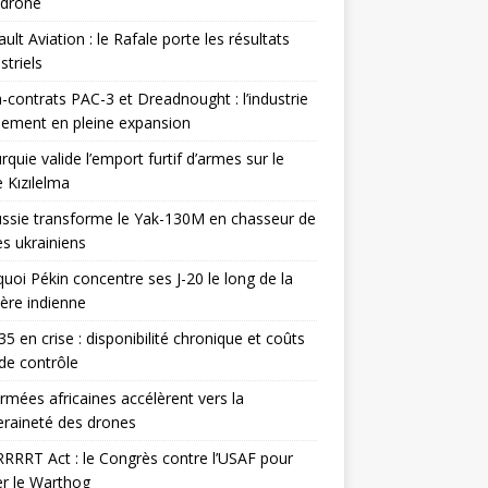
odrone
ult Aviation : le Rafale porte les résultats
triels
contrats PAC-3 et Dreadnought : l’industrie
ement en pleine expansion
rquie valide l’emport furtif d’armes sur le
 Kızılelma
ssie transforme le Yak-130M en chasseur de
s ukrainiens
uoi Pékin concentre ses J-20 le long de la
ière indienne
35 en crise : disponibilité chronique et coûts
de contrôle
rmées africaines accélèrent vers la
raineté des drones
RRRT Act : le Congrès contre l’USAF pour
r le Warthog