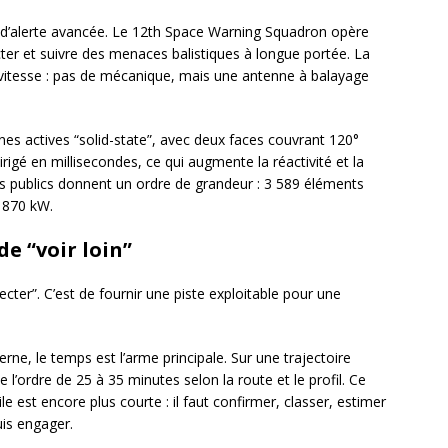
r d’alerte avancée. Le 12th Space Warning Squadron opère
r et suivre des menaces balistiques à longue portée. La
la vitesse : pas de mécanique, mais une antenne à balayage
es actives “solid-state”, avec deux faces couvrant 120°
irigé en millisecondes, ce qui augmente la réactivité et la
res publics donnent un ordre de grandeur : 3 589 éléments
e 870 kW.
de “voir loin”
tecter”. C’est de fournir une piste exploitable pour une
ne, le temps est l’arme principale. Sur une trajectoire
e l’ordre de 25 à 35 minutes selon la route et le profil. Ce
tile est encore plus courte : il faut confirmer, classer, estimer
uis engager.