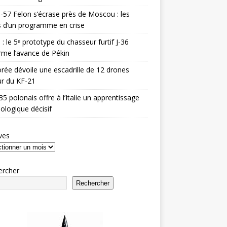
-57 Felon s’écrase près de Moscou : les
es d’un programme en crise
 : le 5ᵉ prototype du chasseur furtif J-36
rme l’avance de Pékin
rée dévoile une escadrille de 12 drones
r du KF-21
35 polonais offre à l’Italie un apprentissage
ologique décisif
ves
ercher
Rechercher