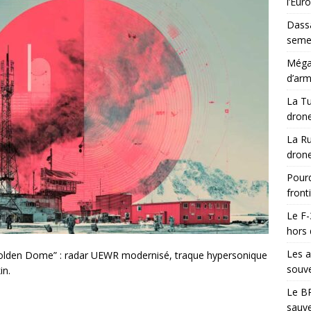
l’Eur
Dassa
semes
Méga-
d’arm
La Tu
drone
La Ru
drone
Pourq
front
Le F-
hors 
Les a
“Golden Dome” : radar UEWR modernisé, traque hypersonique
souve
in.
Le BR
sauve