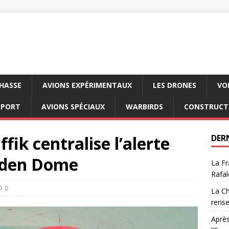
CHASSE
AVIONS EXPÉRIMENTAUX
LES DRONES
VO
SPORT
AVIONS SPÉCIAUX
WARBIRDS
CONSTRUCT
fik centralise l’alerte
DER
lden Dome
La Fr
Rafal
0
La Ch
rens
Après