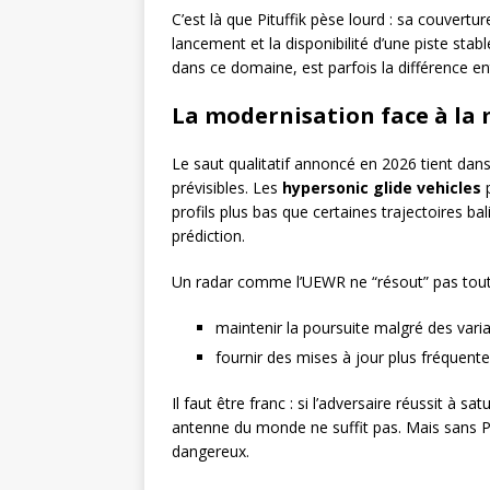
C’est là que Pituffik pèse lourd : sa couvertu
lancement et la disponibilité d’une piste stabl
dans ce domaine, est parfois la différence en
La modernisation face à la
Le saut qualitatif annoncé en 2026 tient dan
prévisibles. Les
hypersonic glide vehicles
p
profils plus bas que certaines trajectoires ba
prédiction.
Un radar comme l’UEWR ne “résout” pas tout. 
maintenir la poursuite malgré des variat
fournir des mises à jour plus fréquent
Il faut être franc : si l’adversaire réussit à s
antenne du monde ne suffit pas. Mais sans Pi
dangereux.