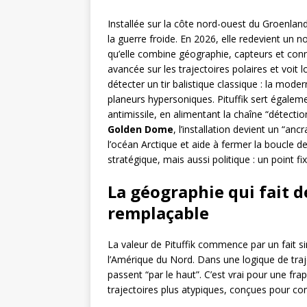
Installée sur la côte nord-ouest du Groenlan
la guerre froide. En 2026, elle redevient un 
qu’elle combine géographie, capteurs et conn
avancée sur les trajectoires polaires et voit l
détecter un tir balistique classique : la mod
planeurs hypersoniques. Pituffik sert égalemen
antimissile, en alimentant la chaîne “détecti
Golden Dome
, l’installation devient un “an
l’océan Arctique et aide à fermer la boucle de
stratégique, mais aussi politique : un point fi
La géographie qui fait d
remplaçable
La valeur de Pituffik commence par un fait sim
l’Amérique du Nord. Dans une logique de tra
passent “par le haut”. C’est vrai pour une fra
trajectoires plus atypiques, conçues pour comp