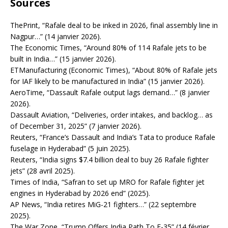
Sources
ThePrint, “Rafale deal to be inked in 2026, final assembly line in
Nagpur…” (14 janvier 2026).
The Economic Times, “Around 80% of 114 Rafale jets to be
built in India…” (15 janvier 2026).
ETManufacturing (Economic Times), “About 80% of Rafale jets
for IAF likely to be manufactured in India” (15 janvier 2026).
AeroTime, “Dassault Rafale output lags demand…” (8 janvier
2026).
Dassault Aviation, “Deliveries, order intakes, and backlog… as
of December 31, 2025” (7 janvier 2026).
Reuters, “France’s Dassault and India’s Tata to produce Rafale
fuselage in Hyderabad” (5 juin 2025).
Reuters, “India signs $7.4 billion deal to buy 26 Rafale fighter
jets” (28 avril 2025).
Times of India, “Safran to set up MRO for Rafale fighter jet
engines in Hyderabad by 2026 end” (2025).
AP News, “India retires MiG-21 fighters…” (22 septembre
2025).
The War Zone, “Trump Offers India Path To F-35” (14 février