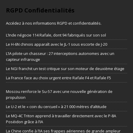
RGPD Confidentialités
Accédez à nos informations
RGPD et confidentialités
.
L’Inde négocie 114 Rafale, dont 94 fabriqués sur son sol
Le H-6N chinois apparaît avec le JL-1 sous escorte de J-20
L’IA pilote un chasseur : 27 interceptions autonomes avec un
capteur infrarouge
Le NGI franchit un test critique sur son moteur de deuxième étage
La France face au choix urgent entre Rafale F4 et Rafale F5
Moscou renforce le Su-57 avec une nouvelle génération de
propulsion
Le U-2 et le « coin du cercueil » à 21 000 mètres d’altitude
Le MQ-4C Triton apprend à travailler directement avec le P-8A
Poséidon grâce à l’IA
La Chine confie à l’IA ses frappes aériennes de grande ampleur